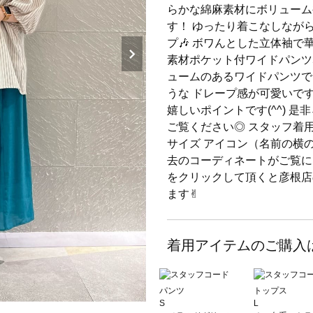
らかな綿麻素材にボリューム
す！ ゆったり着こなしなが
プ🎶 ボワんとした立体袖で華奢
素材ポケット付ワイドパンツ5
ュームのあるワイドパンツで
うな ドレープ感が可愛いです
嬉しいポイントです(^^) 
ご覧ください◎ スタッフ着用
サイズ アイコン（名前の横
去のコーディネートがご覧に
をクリックして頂くと彦根店
ます✌︎
着用アイテムのご購入
パンツ
トップス
S
L