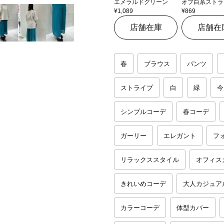
エメラルドグリーン
オフ白系ストラ
¥1,089
¥869
店舗在庫
店舗在
春
ブラウス
パンツ
ストライプ
白
緑
今
シンプルコーデ
春コーデ
ガーリー
エレガント
フ
リラックススタイル
オフィス
きれいめコーデ
大人カジュア
カラーコーデ
体型カバー