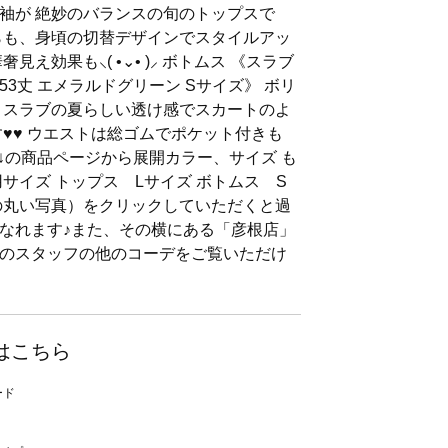
袖が 絶妙のバランスの旬のトップスで
らも、身頃の切替デザインでスタイルアッ
見え効果も⸜( •⌄• )⸝ ボトムス 《スラブ
3丈 エメラルドグリーン Sサイズ》 ボリ
 スラブの夏らしい透け感でスカートのよ
♥♥ ウエストは総ゴムでポケット付きも
是非↓の商品ページから展開カラー、サイズ も
サイズ トップス Lサイズ ボトムス S
の丸い写真）をクリックしていただくと過
なれます♪また、その横にある「彦根店」
のスタッフの他のコーデをご覧いただけ
はこちら