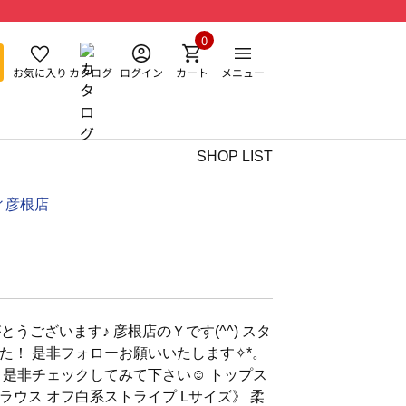
0
お気に入り
カタログ
ログイン
カート
メニュー
SHOP LIST
ィ彦根店
うございます♪ 彦根店のＹです(^^) スタ
！ 是非フォローお願いいたします✧︎*。
是非チェックしてみて下さい☺︎︎ トップス
ウス オフ白系ストライプ Lサイズ》 柔