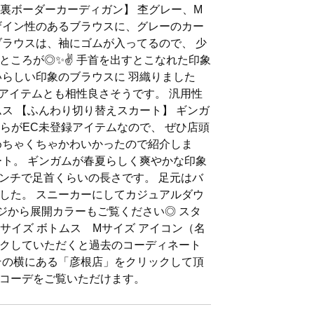
ン裏ボーダーカーディガン】 杢グレー、M
ザイン性のあるブラウスに、グレーのカー
ブラウスは、袖にゴムが入ってるので、 少
ところが◎✨✌️ 手首を出すとこなれた印象
いらしい印象のブラウスに 羽織りました
 アイテムとも相性良さそうです。 汎用性
ムス 【ふんわり切り替えスカート】 ギンガ
ちらがEC未登録アイテムなので、 ぜひ店頭
めちゃくちゃかわいかったので紹介しま
ート。 ギンガムが春夏らしく爽やかな印象
センチで足首くらいの長さです。 足元はバ
した。 スニーカーにしてカジュアルダウ
ージから展開カラーもご覧ください◎ スタ
サイズ ボトムス Mサイズ アイコン（名
クしていただくと過去のコーディネート
その横にある「彦根店」をクリックして頂
コーデをご覧いただけます。