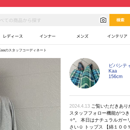
検索
レディース
インナー
メンズ
インテリア
Kaaのスタッフコーディネート
ビバシテ
Kaa
156cm
2024.4.13
ご覧いただきありが
スタッフフォロー機能がつき
✧︎*。 本日はナチュラルガ
さい☺︎︎ トップス 【綿１