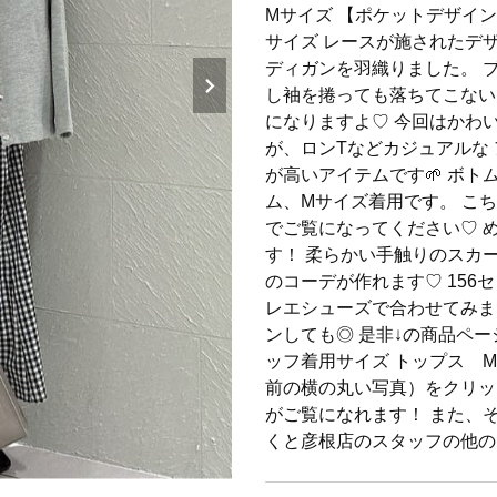
Mサイズ 【ポケットデザイ
サイズ レースが施されたデ
ディガンを羽織りました。 
し袖を捲っても落ちてこない
になりますよ♡ 今回はかわ
が、ロンTなどカジュアルな
が高いアイテムです🌱 ボト
ム、Mサイズ着用です。 こ
でご覧になってください♡ 
す！ 柔らかい手触りのスカ
のコーデが作れます♡ 156
レエシューズで合わせてみま
ンしても◎ 是非↓の商品ペ
ッフ着用サイズ トップス M
前の横の丸い写真）をクリッ
がご覧になれます！ また、
くと彦根店のスタッフの他の