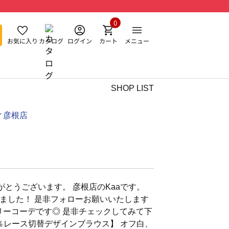
0
お気に入り
カタログ
ログイン
カート
メニュー
SHOP LIST
ィ彦根店
とうございます。 彦根店のKaaです。
ました！ 是非フォローお願いいたします
ーリーコーデです◎ 是非チェックしてみて下
００％レース切替デザインブラウス】 オフ白、