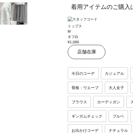
着用アイテムのご購入
トップス
M
オフ白
¥1,089
店舗在庫
今日のコーデ
カジュアル
骨格：ウエーブ
大人女子
ブラウス
カーディガン
ギンガムチェック
ブルベ
お出かけコーデ
ナチュラル