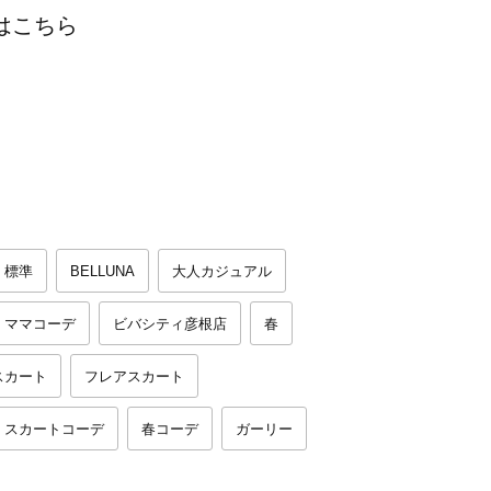
はこちら
標準
BELLUNA
大人カジュアル
ママコーデ
ビバシティ彦根店
春
スカート
フレアスカート
スカートコーデ
春コーデ
ガーリー