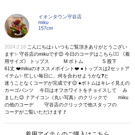
イオンタウン守谷店
miku
157cm
2024.2.18
こんにちは♪ いつもご覧頂きありがとうござい
ます✨ 守谷店のmikuです😊 今日のコーデはこちら💁‍♀️ 《着
用サイズ》 トップス M ボトム S 股下
61丈 ❤️mikuのオススメポイント❤️ ●トップスは2セットア
イテム✨ 忙しい毎日に、何を合わせようかな❓と
迷うことなくコーデが完成です😉 ●ボトムはキレイ見えの
カーゴパンツ 今日はオフホワイトをチョイスして み
ました😉 🚩アイコン（丸い写真）のクリックで miku
の他のコーデ 守谷店のクリックで他スタッフの
コーデがご覧いただけます🚩
着用アイテムのご購入はこちら