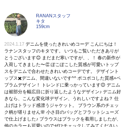
RANANスタッフ
キタ
159cm
2024.1.17
デニムを使ったきれいめコーデ こんにちは！
ラナンスタッフのキタです。 いつもご覧いただきありが
とうございます😊 まだまだ寒いですが、、！ 春の新作が
入荷してきました〜👏 ぽこぽこした質感が可愛いトップ
スをデニムで合わせたきれいめコーデです。 デザイント
ップス✖️デニム、間違いないです^^ ポコポコした質感+ペ
プラムデザイン！ トレンドに乗っかっています😊 デニム
は裾部分を幅広目に折り返したようなデザイン♪ デニム好
きなら、こんな変化球デザイン、うれしいですよね？ 仕
上げはトラッド感漂うジャケット。 ブラウン系のチェッ
ク柄が堪りません🌸 小さ目のバッグとフラットシューズ
で仕上げました♪ ブラウスはブラックを着用しましたが、
他のカラーも可愛いのでぜひチェックしてみてください