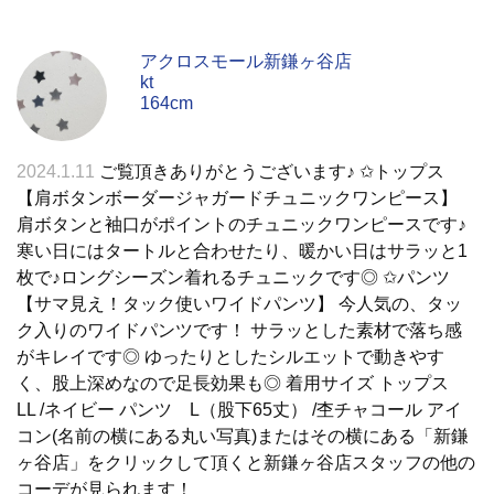
アクロスモール新鎌ヶ谷店
kt
164cm
2024.1.11
ご覧頂きありがとうございます♪ ✩トップス
【肩ボタンボーダージャガードチュニックワンピース】
肩ボタンと袖口がポイントのチュニックワンピースです♪
寒い日にはタートルと合わせたり、暖かい日はサラッと1
枚で♪ロングシーズン着れるチュニックです◎ ✩パンツ
【サマ見え！タック使いワイドパンツ】 今人気の、タッ
ク入りのワイドパンツです！ サラッとした素材で落ち感
がキレイです◎ ゆったりとしたシルエットで動きやす
く、股上深めなので足長効果も◎ 着用サイズ トップス
LL /ネイビー パンツ L（股下65丈） /杢チャコール アイ
コン(名前の横にある丸い写真)またはその横にある「新鎌
ヶ谷店」をクリックして頂くと新鎌ヶ谷店スタッフの他の
コーデが見られます！