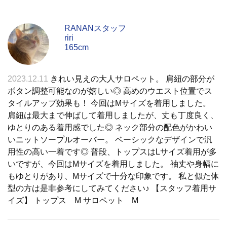
RANANスタッフ
riri
165cm
2023.12.11
きれい見えの大人サロペット。 肩紐の部分が
ボタン調整可能なのが嬉しい◎ 高めのウエスト位置でス
タイルアップ効果も！ 今回はMサイズを着用しました。
肩紐は最大まで伸ばして着用しましたが、丈も丁度良く、
ゆとりのある着用感でした◎ ネック部分の配色がかわい
いニットソープルオーバー。 ベーシックなデザインで汎
用性の高い一着です◎ 普段、トップスはLサイズ着用が多
いですが、今回はMサイズを着用しました。 袖丈や身幅に
もゆとりがあり、Mサイズで十分な印象です。 私と似た体
型の方は是非参考にしてみてください♪ 【スタッフ着用サ
イズ】 トップス M サロペット M