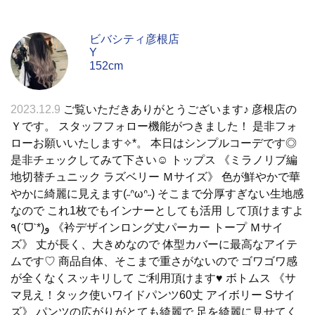
ビバシティ彦根店
Y
152cm
2023.12.9
ご覧いただきありがとうございます♪ 彦根店の
Ｙです。 スタッフフォロー機能がつきました！ 是非フォ
ローお願いいたします✧︎*。 本日はシンプルコーデです◎
是非チェックしてみて下さい☺︎︎ トップス 《ミラノリブ編
地切替チュニック ラズベリー Ｍサイズ》 色が鮮やかで華
やかに綺麗に見えます(˶ᐢωᐢ˶) そこまで分厚すぎない生地感
なので これ1枚でもインナーとしても活用 して頂けますよ
٩(ˊᗜˋ*)و 《衿デザインロング丈パーカー トープ Ｍサイ
ズ》 丈が長く、大きめなので 体型カバーに最高なアイテ
ムです♡ 商品自体、そこまで重さがないので ゴワゴワ感
が全くなくスッキリして ご利用頂けます♥︎ ボトムス 《サ
マ見え！タック使いワイドパンツ60丈 アイボリー Sサイ
ズ》 パンツの広がりがとても綺麗で 足を綺麗に見せてく