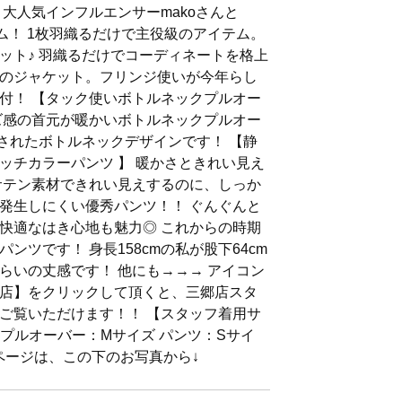
大人気インフルエンサーmakoさんと
テム！ 1枚羽織るだけで主役級のアイテム。
ット♪ 羽織るだけでコーディネートを格上
のジャケット。フリンジ使いが今年らし
付！ 【タック使いボトルネックプルオー
ズ感の首元が暖かいボトルネックプルオー
練されたボトルネックデザインです！ 【静
ッチカラーパンツ 】 暖かさときれい見え
サテン素材できれい見えするのに、しっか
発生しにくい優秀パンツ！！ ぐんぐんと
快適なはき心地も魅力◎ これからの時期
ンツです！ 身長158cmの私が股下64cm
らいの丈感です！ 他にも→→→ アイコン
店】をクリックして頂くと、三郷店スタ
ご覧いただけます！！ 【スタッフ着用サ
 プルオーバー：Mサイズ パンツ：Sサイ
のページは、この下のお写真から↓