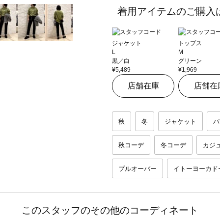
着用アイテムのご購入
ジャケット
トップス
L
M
黒／白
グリーン
¥5,489
¥1,969
店舗在庫
店舗在
秋
冬
ジャケット
パ
秋コーデ
冬コーデ
カジ
プルオーバー
イトーヨーカド
このスタッフのその他のコーディネート