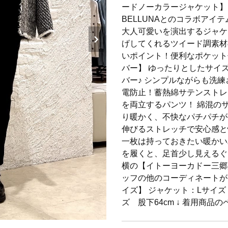
ードノーカラージャケット】 
BELLUNAとのコラボアイ
大人可愛いを演出するジャケ
げしてくれるツイード調素材
いポイント！便利なポケット
バー】 ゆったりとしたサイ
バー♪ シンプルながらも洗
電防止！蓄熱綿サテンストレ
を両立するパンツ！ 綿混の
り暖かく、不快なパチパチが
伸びるストレッチで安心感と
一枚は持っておきたい暖かいパ
を履くと、足首少し見えるぐ
横の【イトーヨーカドー三郷
ッフの他のコーディネートが
イズ】 ジャケット：Lサイズ
ズ 股下64cm ↓ 着用商品