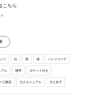
はこちら
庫
ンツ
白
黒
緑
パンツコーデ
ュアル
標準
ポケット付き
ー三郷店
大人カジュアル
大人女子