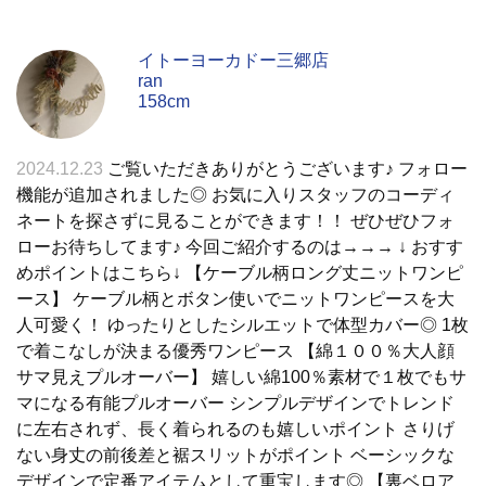
イトーヨーカドー三郷店
ran
158cm
2024.12.23
ご覧いただきありがとうございます♪ フォロー
機能が追加されました◎ お気に入りスタッフのコーディ
ネートを探さずに見ることができます！！ ぜひぜひフォ
ローお待ちしてます♪ 今回ご紹介するのは→→→ ↓ おすす
めポイントはこちら↓ 【ケーブル柄ロング丈ニットワンピ
ース】 ケーブル柄とボタン使いでニットワンピースを大
人可愛く！ ゆったりとしたシルエットで体型カバー◎ 1枚
で着こなしが決まる優秀ワンピース 【綿１００％大人顔
サマ見えプルオーバー】 嬉しい綿100％素材で１枚でもサ
マになる有能プルオーバー シンプルデザインでトレンド
に左右されず、長く着られるのも嬉しいポイント さりげ
ない身丈の前後差と裾スリットがポイント ベーシックな
デザインで定番アイテムとして重宝します◎ 【裏ベロア