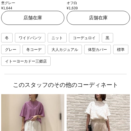
杢グレー
オフ白
¥1,644
¥1,639
店舗在庫
店舗在庫
冬
ワイドパンツ
ニット
コーデュロイ
黒
グレー
冬コーデ
大人カジュアル
体型カバー
標準
イトーヨーカドー三郷店
このスタッフのその他のコーディネート