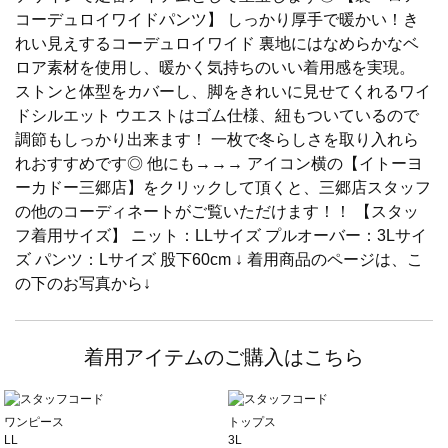
コーデュロイワイドパンツ】 しっかり厚手で暖かい！き
れい見えするコーデュロイワイド 裏地にはなめらかなベ
ロア素材を使用し、暖かく気持ちのいい着用感を実現。
ストンと体型をカバーし、脚をきれいに見せてくれるワイ
ドシルエット ウエストはゴム仕様、紐もついているので
調節もしっかり出来ます！ 一枚で冬らしさを取り入れら
れおすすめです◎ 他にも→→→ アイコン横の【イトーヨ
ーカドー三郷店】をクリックして頂くと、三郷店スタッフ
の他のコーディネートがご覧いただけます！！ 【スタッ
フ着用サイズ】 ニット：LLサイズ プルオーバー：3Lサイ
ズ パンツ：Lサイズ 股下60cm ↓ 着用商品のページは、こ
の下のお写真から↓
着用アイテムのご購入はこちら
ワンピース
トップス
LL
3L