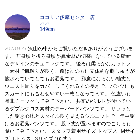
ココリア多摩センター店
ネネ
149cm
2023.9.27
沢山の中からご覧いただきありがとうございま
す。 前身頃と後ろ身頃が異素材の切替になっている斬新
なデザインのチュニックです。 後ろは柔らかなカットソ
ー素材で肌触りが良く、前は裾の方に立体的な刺しゅうが
施されていてとてもお洒落です。 邪魔にならない袖丈と
ウエスト周りをカバーしてくれる丈の長さで、パンツにも
スカートにも合わせやすい一枚となってます。 色違いも
是非チェックしてみて下さい。 共布のベルトが付いてい
るダブルクロス素材のテーパードパンツです。 サラッと
した穿き心地とスタイル良く見えるシルエットで一年中穿
けるお洒落パンツです。 股下丈が選べますのでこちらも
覗いてみて下さい。 スタッフ着用サイズ トップス : Mサイ
ズ ボトムス : Sサイズ ( 65丈 )