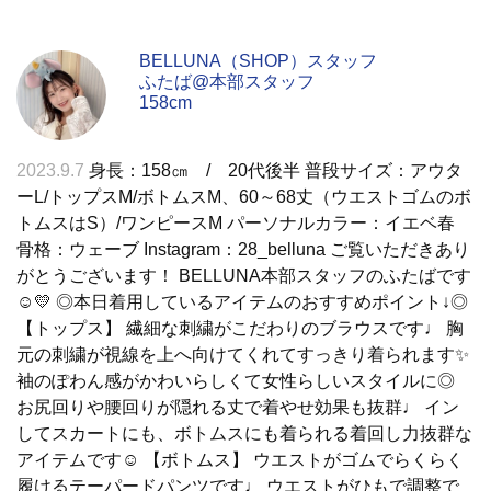
BELLUNA（SHOP）スタッフ
ふたば@本部スタッフ
158cm
2023.9.7
身長：158㎝ / 20代後半 普段サイズ：アウタ
ーL/トップスM/ボトムスM、60～68丈（ウエストゴムのボ
トムスはS）/ワンピースM パーソナルカラー：イエベ春
骨格：ウェーブ Instagram：28_belluna ご覧いただきあり
がとうございます！ BELLUNA本部スタッフのふたばです
☺💛 ◎本日着用しているアイテムのおすすめポイント↓◎
【トップス】 繊細な刺繍がこだわりのブラウスです♩ 胸
元の刺繍が視線を上へ向けてくれてすっきり着られます✨
袖のぽわん感がかわいらしくて女性らしいスタイルに◎
お尻回りや腰回りが隠れる丈で着やせ効果も抜群♩ イン
してスカートにも、ボトムスにも着られる着回し力抜群な
アイテムです☺ 【ボトムス】 ウエストがゴムでらくらく
履けるテーパードパンツです♩ ウエストがひもで調整で