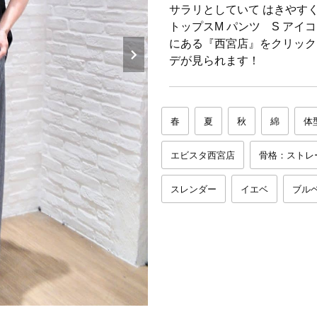
サラリとしていて はきやすく
トップスM パンツ S アイ
にある『西宮店』をクリック
デが見られます！
春
夏
秋
綿
体
エビスタ西宮店
骨格：ストレ
スレンダー
イエベ
ブル