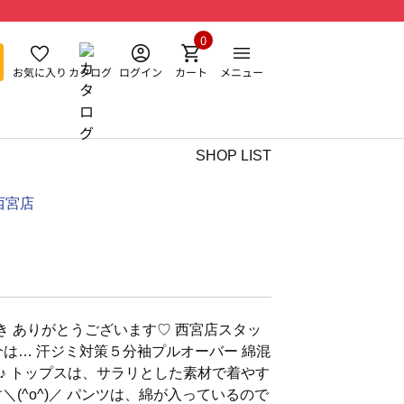
0
お気に入り
カタログ
ログイン
カート
メニュー
SHOP LIST
西宮店
 ありがとうございます♡ 西宮店スタッ
ご紹介は… 汗ジミ対策５分袖プルオーバー 綿混
♪ トップスは、サラリとした素材で着やす
＼(^o^)／ パンツは、綿が入っているので