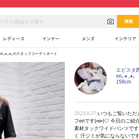
検索
レディース
インナー
メンズ
インテリア
eri｡◕‿◕｡のスタッフコーディネート
エビスタ
eri｡◕‿◕｡
158cm
2023.8.27
いつもご覧いただき
フeriです(•ө•)♡ 今日の
素材タックワイドパンツです
く 汗ジミが気にならないです