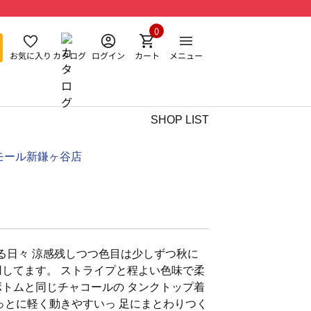
0
お気に入り
カタログ
ログイン
カート
メニュー
SHOP LIST
モール新鎌ヶ谷店
る日々 涼感残しつつ色目は少しずつ秋に
用してます。 ストライプと程よい色味で柔
ボトムと同じチャコールの タンクトップ着
んっとに軽く動きやすいっ 足にまとわりつく