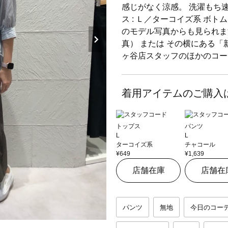
感じがなく涼感。 洗濯もち
ス : Ｌ／ターコイズ系 ボトム
のモデル写真からも見られま
真） または その横にある「
ヶ谷店スタッフのほかのコー
着用アイテムのご購入
トップス
パンツ
L
L
ターコイズ系
チャコール
¥649
¥1,639
店舗在庫
店舗在
パンツ
無地
今日のコー