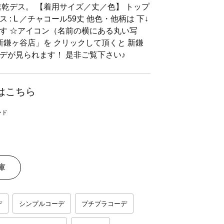
速乾デス。 【着用サイズ／丈／色】 トップ
ス : L ／チャコール59丈 他色・他柄は 下↓
す ☆アイコン（名前の横にある丸い写
新鎌ヶ谷店」を クリックして頂くと 新鎌
デが見られます！ 是非ご覧下さい♪
はこちら
庫
デ
シンプルコーデ
プチプラコーデ