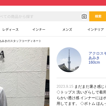
検索
レディース
インナー
メンズ
インテリア
あみきのスタッフコーディネート
アクロス
あみき
160cm
2023.9.15
まだまだ暑さ感じ
◇トップス 洗いざらしで着
らかい透け感 インナーには
用してます。 ◇ボトム ほ