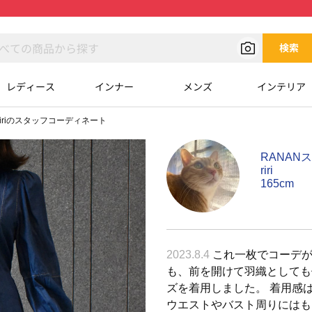
検索
レディース
インナー
メンズ
インテリア
ririのスタッフコーディネート
RANAN
riri
165cm
2023.8.4
これ一枚でコーデが
も、前を開けて羽織としても
ズを着用しました。 着用感
ウエストやバスト周りにはも