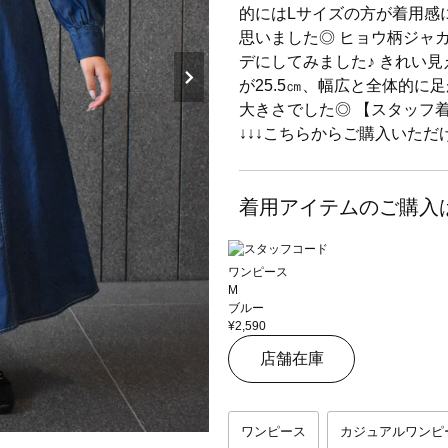
的にはLサイズの方が着用感
思いました◎ ヒョウ柄ジャ
デにしてみました♪ きれい
が25.5㎝、幅広と全体的に
大きさでした◎ 【スタッフ着
↓↓↓こちらからご購入いただけ
着用アイテムのご購入
ワンピース
M
ブルー
¥2,590
店舗在庫
ワンピース
カジュアルワンピ