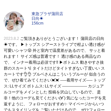
東急プラザ蒲田店
日向☀
156cm
2023.8.2
ご覧頂きありがとうございます！ 蒲田店の日向
☀です。 ▶︎トップス シアーストライプで程よい透け感が
可愛いシャツ😝 外と室内で温度差があるので、 サッと着
れます！ サイズ感は普通です！ 透け感のある商品なの
で、 インナー着用は必須です‼️ ▶︎ボトムス 動きやすさ抜
群のスカート🫧 タイトだけどタイトすぎない丁度いい ス
カートです👌👌 ブルベさんはこういうブルーが 似合うの
で、ぜひ着てみてください💓💓 -----着用サイズ----- トップ
ス: LLサイズ ボトムス: LLサイズ -------------------- カジュア
ルコーデをメインとした 投稿を沢山しているので、 是
非！他のコーデも見てください(∀`) 気になったコーデを見
返すように、 フォローがおすすめ✨ マイページからいつ
でもスタイリングを ご覧いただけるので、 ぜひフォロー