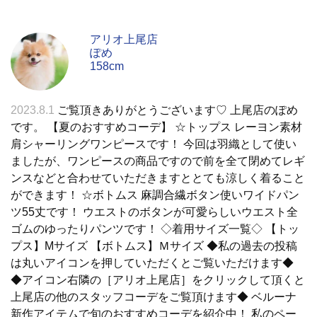
アリオ上尾店
ぽめ
158cm
2023.8.1
ご覧頂きありがとうございます♡ 上尾店のぽめ
です。 【夏のおすすめコーデ】 ☆トップス レーヨン素材
肩シャーリングワンピースです！ 今回は羽織として使い
ましたが、ワンピースの商品ですので前を全て閉めてレギ
ンスなどと合わせていただきますととても涼しく着ること
ができます！ ☆ボトムス 麻調合繊ボタン使いワイドパン
ツ55丈です！ ウエストのボタンが可愛らしいウエスト全
ゴムのゆったりパンツです！ ◇着用サイズ一覧◇ 【トッ
プス】Mサイズ 【ボトムス】Ｍサイズ ◆私の過去の投稿
は丸いアイコンを押していただくとご覧いただけます◆
◆アイコン右隣の［アリオ上尾店］をクリックして頂くと
上尾店の他のスタッフコーデをご覧頂けます◆ ベルーナ
新作アイテムで旬のおすすめコーデを紹介中！ 私のペー