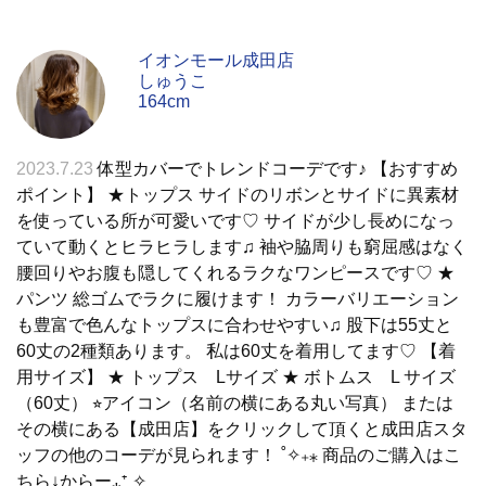
イオンモール成田店
しゅうこ
164cm
2023.7.23
体型カバーでトレンドコーデです♪ 【おすすめ
ポイント】 ★トップス サイドのリボンとサイドに異素材
を使っている所が可愛いです♡ サイドが少し長めになっ
ていて動くとヒラヒラします♫ 袖や脇周りも窮屈感はなく
腰回りやお腹も隠してくれるラクなワンピースです♡ ★
パンツ 総ゴムでラクに履けます！ カラーバリエーション
も豊富で色んなトップスに合わせやすい♫ 股下は55丈と
60丈の2種類あります。 私は60丈を着用してます♡ 【着
用サイズ】 ★ トップス Lサイズ ★ ボトムス L サイズ
（60丈） ⭐︎アイコン（名前の横にある丸い写真） または
その横にある【成田店】をクリックして頂くと成田店スタ
ッフの他のコーデが見られます！ ˚✧₊⁎ 商品のご購入はこ
ちら↓からー⁎⁺˳✧