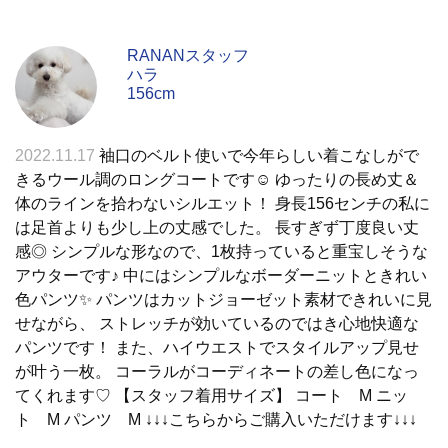
RANANスタッフ
ハラ
156cm
2022.11.17
袖口のベルト使いで今年らしい着こなしがで
きるウール調のロングコートです☺ ゆったりの長め丈＆
体のラインを拾わないシルエット！ 身長156センチの私に
は足首よりも少し上の丈感でした。 長すぎず丁度良い丈
感◎ シンプルな形なので、1枚持っていると重宝しそうな
アウターです♪ 中にはシンプルなボーダーニットときれい
色パンツ✨ パンツはカットジョーゼット素材できれいに見
せながら、 ストレッチが効いているのではき心地快適な
パンツです！ また、ハイウエストでスタイルアップ見せ
が叶う一枚。 コーラルがコーディネートの差し色になっ
てくれます♡ 【スタッフ着用サイズ】 コート M ニッ
ト M パンツ M ↓↓↓こちらからご購入いただけます↓↓↓