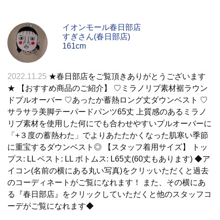
イオンモール春日部店
すぎさん(春日部店)
161cm
2022.11.25
★春日部店をご覧頂きありがとうございます
★ 【おすすめ商品のご紹介】 ♡ミラノリブ素材裾ラウン
ドプルオーバー ♡あったか蓄熱ロング丈ダウンベスト ♡
サラサラ美脚テーパードパンツ65丈 上質感のあるミラノ
リブ素材を使用した何にでも合わせやすいプルオーバーに
「+３度の蓄熱わた」でよりあたたかくなった肌寒い季節
に重宝するダウンベスト◎ 【スタッフ着用サイズ】 トッ
プス: LL ベスト: LL ボトムス: L65丈(60丈もあります) ◆ア
イコン(名前の横にある丸い写真)をクリッいただくと過去
のコーディネートがご覧になれます！ また、その横にあ
る『春日部店』をクリックしていただくと他のスタッフコ
ーデがご覧になれます◆