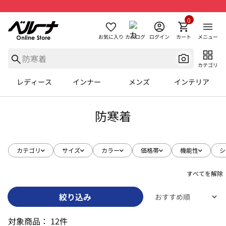
0
お気に入り
カタログ
ログイン
カート
メニュー
カテゴリ
レディース
インナー
メンズ
インテリア
防寒着
カテゴリ
サイズ
カラー
価格帯
機能性
シ
すべてを解除
絞り込み
対象商品：
12件