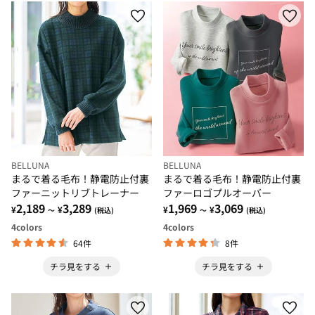
BELLUNA
BELLUNA
まるで着る毛布！静電防止付裏
まるで着る毛布！静電防止付裏
ファーニットリブトレーナー
ファーロゴプルオーバー
2,189
3,289
1,969
3,069
¥
¥
¥
¥
～
(税込)
～
(税込)
4
colors
4
colors
64件
8件
チラ見をする
チラ見をする