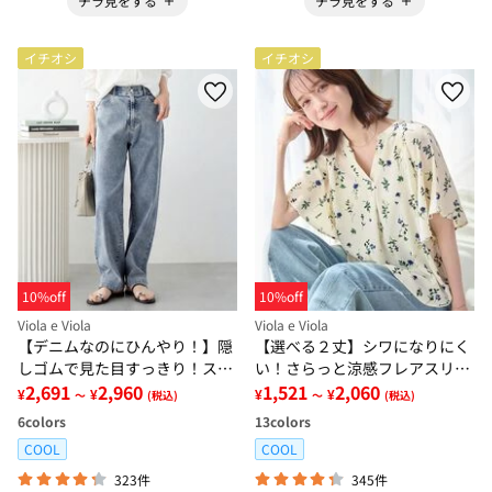
チラ見をする
チラ見をする
イチオシ
イチオシ
10%off
10%off
Viola e Viola
Viola e Viola
【デニムなのにひんやり！】隠
【選べる２丈】シワになりにく
しゴムで見た目すっきり！スト
い！さらっと涼感フレアスリー
レッチ楽ちんデニム
2,691
2,960
ブブラウス
1,521
2,060
¥
¥
¥
¥
～
(税込)
～
(税込)
6
colors
13
colors
COOL
COOL
323件
345件