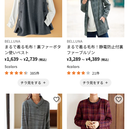
BELLUNA
BELLUNA
まるで着る毛布！裏ファーボタ
まるで着る毛布！静電防止付裏
ン使いベスト
ファーブルゾン
1,639
2,739
3,289
4,389
¥
¥
¥
¥
～
(税込)
～
(税込)
5
colors
4
colors
385件
21件
チラ見をする
チラ見をする