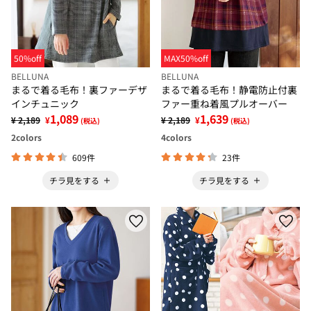
50%off
MAX50%off
BELLUNA
BELLUNA
まるで着る毛布！裏ファーデザ
まるで着る毛布！静電防止付裏
インチュニック
ファー重ね着風プルオーバー
1,089
1,639
¥ 2,189
¥
¥ 2,189
¥
(税込)
(税込)
2
colors
4
colors
609件
23件
チラ見をする
チラ見をする