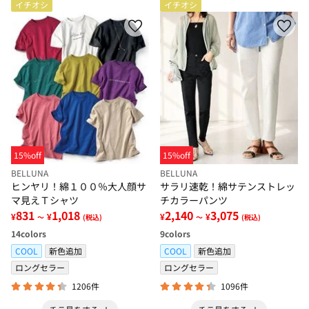
イチオシ
イチオシ
15%off
15%off
BELLUNA
BELLUNA
ヒンヤリ！綿１００％大人顔サ
サラリ速乾！綿サテンストレッ
マ見えＴシャツ
チカラーパンツ
831
1,018
2,140
3,075
¥
¥
¥
¥
～
(税込)
～
(税込)
14
colors
9
colors
COOL
新色追加
COOL
新色追加
ロングセラー
ロングセラー
1206件
1096件