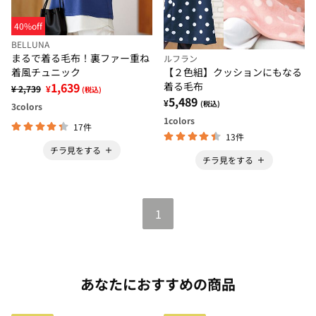
40%off
BELLUNA
まるで着る毛布！裏ファー重ね
ルフラン
着風チュニック
【２色組】クッションにもなる
1,639
着る毛布
¥ 2,739
¥
(税込)
5,489
¥
(税込)
3
colors
1
colors
17件
13件
チラ見をする
チラ見をする
1
あなたにおすすめの商品