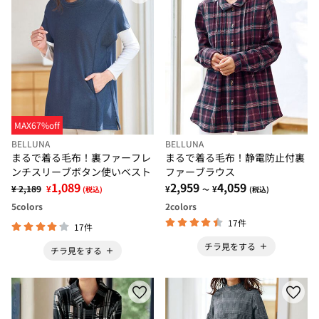
MAX67%off
BELLUNA
BELLUNA
まるで着る毛布！裏ファーフレ
まるで着る毛布！静電防止付裏
ンチスリーブボタン使いベスト
ファーブラウス
1,089
2,959
4,059
¥ 2,189
¥
¥
¥
(税込)
～
(税込)
5
colors
2
colors
17件
17件
チラ見をする
チラ見をする