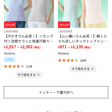
30%off
20%off
LAVIENNE
LAVIENNE
【汗かきさん必見！】＜カップ
【ムレ嫌いさん必見！】綿１０
付＞涼感サラッと快適汗取りタ
０％涼しいタンクトップインナ
ンクトップインナー＜さらりラ
1,917
2,302
ー＜さらりラボ＞
871
1,135
¥
¥
¥
¥
～
(税込)
～
(税込)
ボ＞
5
colors
4
colors
COOL
38件
31件
チラ見をする
チラ見をする
インナー・下着TOPへ