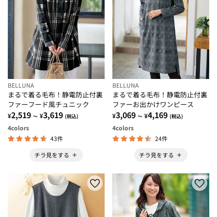
BELLUNA
BELLUNA
まるで着る毛布！静電防止付裏
まるで着る毛布！静電防止付裏
ファーフード風チュニック
ファーお出かけワンピース
2,519
3,619
3,069
4,169
¥
¥
¥
¥
～
(税込)
～
(税込)
4
colors
4
colors
43件
24件
チラ見をする
チラ見をする