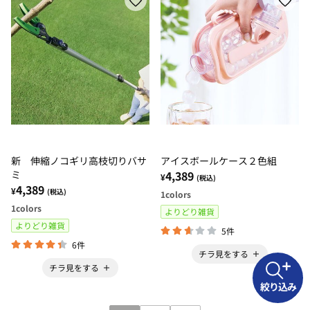
新 伸縮ノコギリ高枝切りバサ
アイスボールケース２色組
ミ
4,389
¥
(税込)
4,389
¥
(税込)
1
colors
1
colors
よりどり雑貨
よりどり雑貨
5件
6件
チラ見をする
チラ見をする
絞り込み