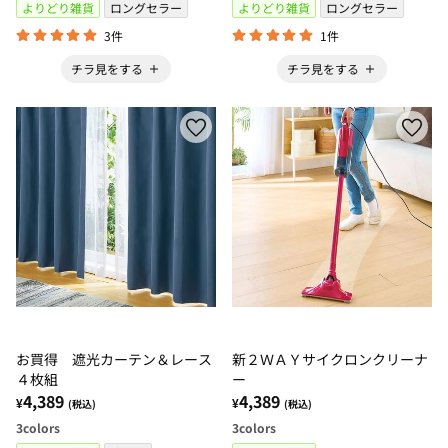
よりどり雑貨
ロングセラー
よりどり雑貨
ロングセラー
3件
1件
チラ見をする
チラ見をする
お買得 遮光カーテン＆レース
新２ＷＡＹサイクロンクリーナ
４枚組
ー
4,389
4,389
¥
¥
(税込)
(税込)
3
colors
3
colors