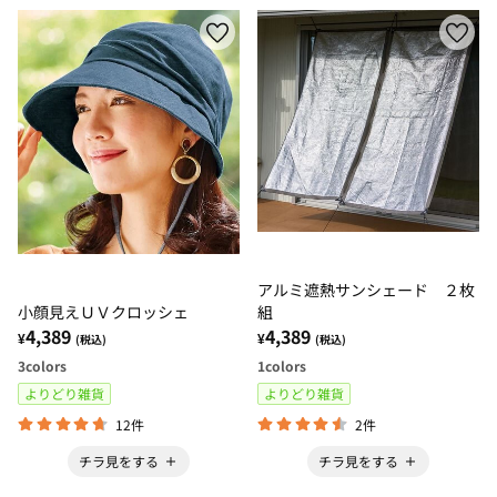
アルミ遮熱サンシェード ２枚
組
小顔見えＵＶクロッシェ
4,389
4,389
¥
¥
(税込)
(税込)
1
colors
3
colors
よりどり雑貨
よりどり雑貨
2件
12件
チラ見をする
チラ見をする