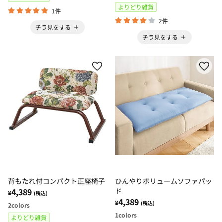
よりどり雑貨
1件
2件
チラ見をする
チラ見をする
背もたれ付コンパクト正座椅子
ひんやりボリュームソファパッ
4,389
ド
¥
(税込)
4,389
¥
(税込)
2
colors
1
colors
よりどり雑貨