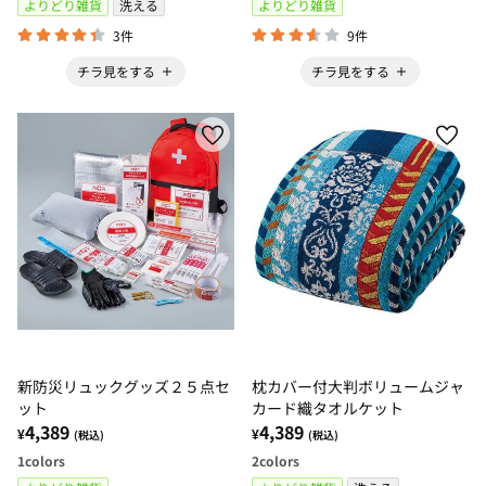
よりどり雑貨
洗える
よりどり雑貨
3件
9件
チラ見をする
チラ見をする
新防災リュックグッズ２５点セ
枕カバー付大判ボリュームジャ
ット
カード織タオルケット
4,389
4,389
¥
¥
(税込)
(税込)
1
colors
2
colors