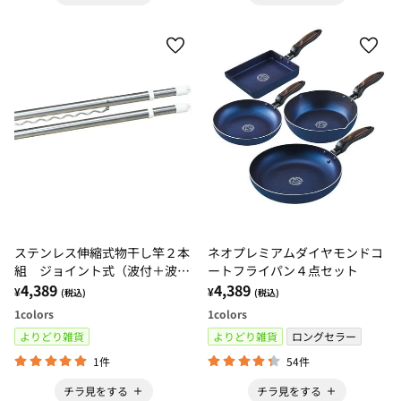
ステンレス伸縮式物干し竿２本
ネオプレミアムダイヤモンドコ
組 ジョイント式（波付＋波無
ートフライパン４点セット
し）
4,389
4,389
¥
¥
(税込)
(税込)
1
colors
1
colors
よりどり雑貨
よりどり雑貨
ロングセラー
1件
54件
チラ見をする
チラ見をする