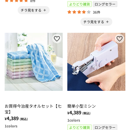
8件
よりどり雑貨
ロングセラー
チラ見をする
36件
チラ見をする
お買得今治産タオルセット【七
簡単小型ミシン
宝】
4,389
¥
(税込)
4,389
¥
(税込)
1
colors
1
colors
よりどり雑貨
ロングセラー