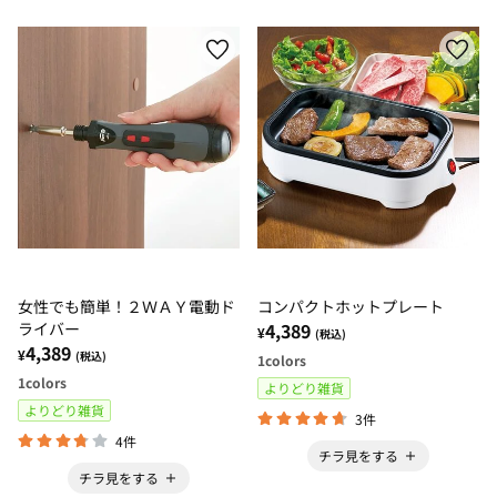
女性でも簡単！２ＷＡＹ電動ド
コンパクトホットプレート
ライバー
4,389
¥
(税込)
4,389
¥
(税込)
1
colors
1
colors
よりどり雑貨
よりどり雑貨
3件
4件
チラ見をする
チラ見をする