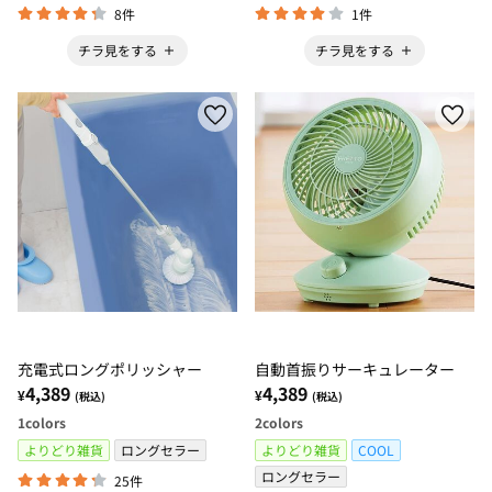
8件
1件
チラ見をする
チラ見をする
充電式ロングポリッシャー
自動首振りサーキュレーター
4,389
4,389
¥
¥
(税込)
(税込)
1
colors
2
colors
よりどり雑貨
ロングセラー
よりどり雑貨
COOL
ロングセラー
25件