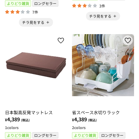
よりどり雑貨
ロングセラー
3件
7件
チラ見をする
チラ見をする
日本製高反発マットレス
省スペース水切りラック
4,389
4,389
¥
¥
(税込)
(税込)
1
colors
2
colors
よりどり雑貨
ロングセラー
よりどり雑貨
ロングセラー