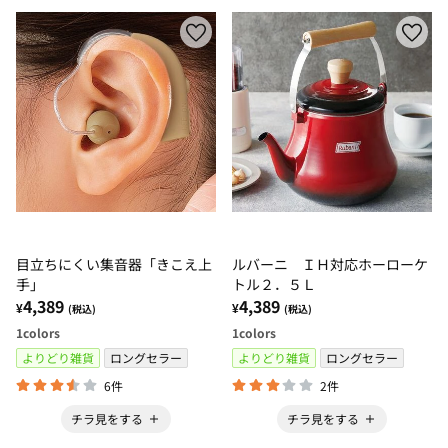
目立ちにくい集音器「きこえ上
ルバーニ ＩＨ対応ホーローケ
手」
トル２．５Ｌ
4,389
4,389
¥
¥
(税込)
(税込)
1
colors
1
colors
よりどり雑貨
ロングセラー
よりどり雑貨
ロングセラー
6件
2件
チラ見をする
チラ見をする