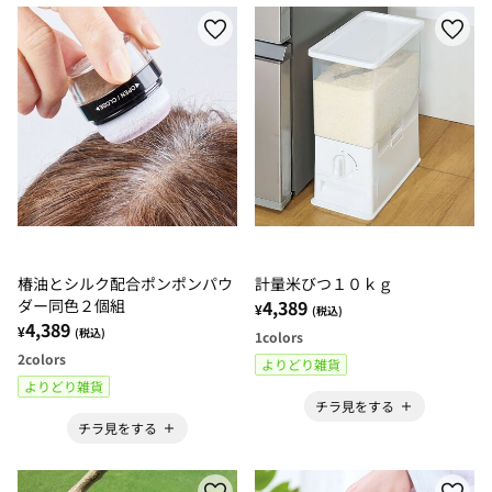
椿油とシルク配合ポンポンパウ
計量米びつ１０ｋｇ
ダー同色２個組
4,389
¥
(税込)
4,389
¥
(税込)
1
colors
2
colors
よりどり雑貨
よりどり雑貨
チラ見をする
チラ見をする