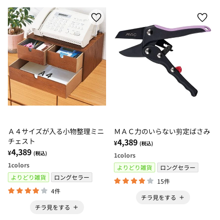
Ａ４サイズが入る小物整理ミニ
ＭＡＣ力のいらない剪定ばさみ
チェスト
4,389
¥
(税込)
4,389
¥
(税込)
1
colors
1
colors
よりどり雑貨
ロングセラー
よりどり雑貨
ロングセラー
15件
4件
チラ見をする
チラ見をする