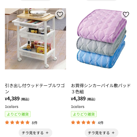
引き出し付ウッドテーブルワゴ
お買得シンカーパイル敷パッド
ン
３色組
4,389
4,389
¥
¥
(税込)
(税込)
1
colors
1
colors
よりどり雑貨
よりどり雑貨
8件
4件
チラ見をする
チラ見をする