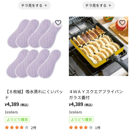
チラ見をする
チラ見をする
４ＷＡＹスクエアフライパン
【８枚組】吸水蒸れにくいパッ
ガラス蓋付
ド
4,389
4,389
¥
¥
(税込)
(税込)
1
colors
1
colors
よりどり雑貨
よりどり雑貨
1件
2件