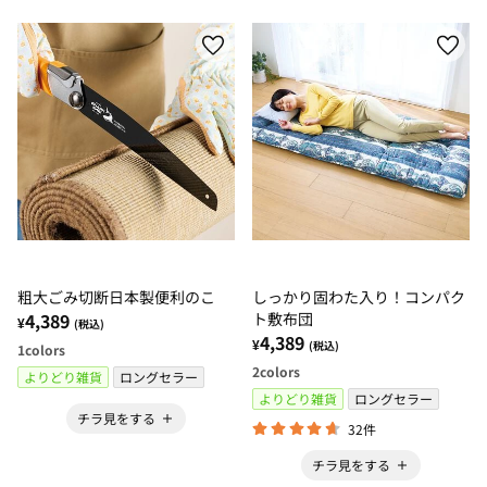
粗大ごみ切断日本製便利のこ
しっかり固わた入り！コンパク
4,389
ト敷布団
¥
(税込)
4,389
¥
(税込)
1
colors
2
colors
よりどり雑貨
ロングセラー
よりどり雑貨
ロングセラー
チラ見をする
32件
チラ見をする