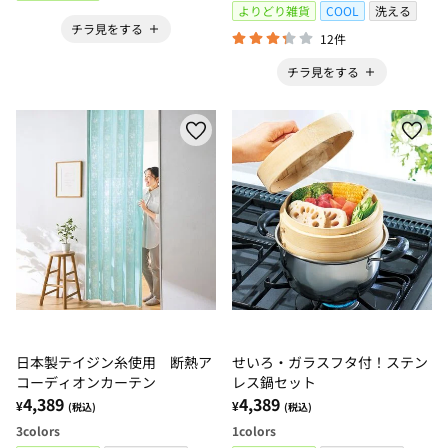
よりどり雑貨
COOL
洗える
チラ見をする
12件
チラ見をする
日本製テイジン糸使用 断熱ア
せいろ・ガラスフタ付！ステン
コーディオンカーテン
レス鍋セット
4,389
4,389
¥
¥
(税込)
(税込)
3
colors
1
colors