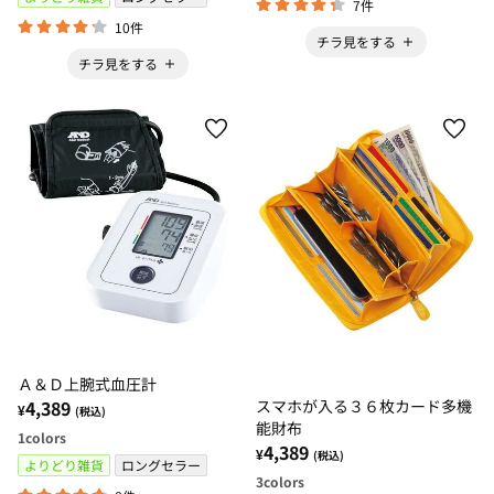
7件
10件
チラ見をする
チラ見をする
Ａ＆Ｄ上腕式血圧計
4,389
スマホが入る３６枚カード多機
¥
(税込)
能財布
1
colors
4,389
¥
(税込)
よりどり雑貨
ロングセラー
3
colors