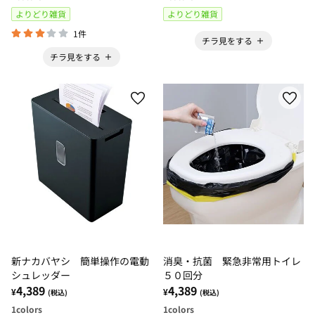
よりどり雑貨
よりどり雑貨
1件
チラ見をする
チラ見をする
新ナカバヤシ 簡単操作の電動
消臭・抗菌 緊急非常用トイレ
シュレッダー
５０回分
4,389
4,389
¥
¥
(税込)
(税込)
1
colors
1
colors