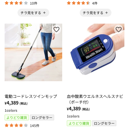
10件
4件
チラ見をする
チラ見をする
電動コードレスツインモップ
血中酸素ウエルネスヘルスナビ
4,389
（ポーチ付）
¥
(税込)
4,389
¥
(税込)
1
colors
1
colors
よりどり雑貨
ロングセラー
よりどり雑貨
ロングセラー
145件