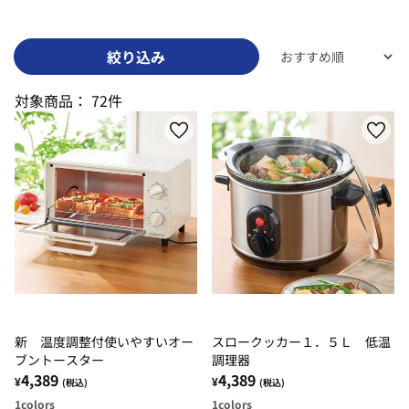
絞り込み
対象商品：
72件
新 温度調整付使いやすいオー
スロークッカー１．５Ｌ 低温
ブントースター
調理器
4,389
4,389
¥
¥
(税込)
(税込)
1
colors
1
colors