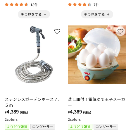
18件
7件
チラ見をする
チラ見をする
ステンレスガーデンホース７．
蒸し皿付！電気ゆで玉子メーカ
５ｍ
ー
4,389
4,389
¥
¥
(税込)
(税込)
2
colors
2
colors
よりどり雑貨
ロングセラー
よりどり雑貨
ロングセラー