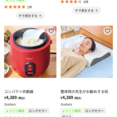
8件
2件
チラ見をする
チラ見をする
コンパクト炊飯器
整体院の先生がお勧めする枕
4,389
4,389
¥
¥
(税込)
(税込)
2
colors
1
colors
よりどり雑貨
ロングセラー
よりどり雑貨
ロングセラー
洗える