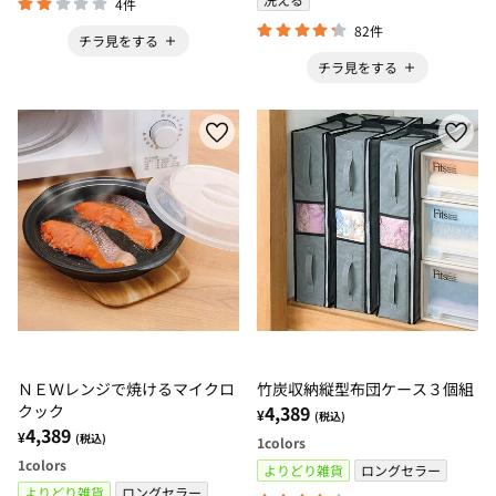
4件
82件
チラ見をする
チラ見をする
ＮＥＷレンジで焼けるマイクロ
竹炭収納縦型布団ケース３個組
クック
4,389
¥
(税込)
4,389
¥
(税込)
1
colors
1
colors
よりどり雑貨
ロングセラー
よりどり雑貨
ロングセラー