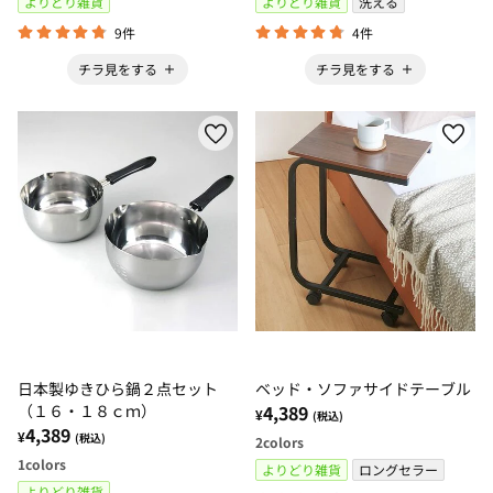
よりどり雑貨
よりどり雑貨
洗える
9件
4件
チラ見をする
チラ見をする
日本製ゆきひら鍋２点セット
ベッド・ソファサイドテーブル
（１６・１８ｃｍ）
4,389
¥
(税込)
4,389
¥
(税込)
2
colors
1
colors
よりどり雑貨
ロングセラー
よりどり雑貨