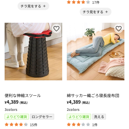
17件
チラ見をする
チラ見をする
便利な伸縮スツール
綿サッカー織ごろ寝長座布団
4,389
4,389
¥
¥
(税込)
(税込)
3
colors
2
colors
よりどり雑貨
ロングセラー
よりどり雑貨
洗える
15件
1件