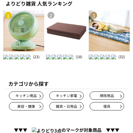
よりどり雑貨 人気ランキング
1
2
3
(23)
(18)
(32)
カテゴリから探す
キッチン用品
キッチン家電
掃除用品
美容・健康
雑貨・日用品
寝具
▼▼▼
のマークが対象商品 ▼▼▼