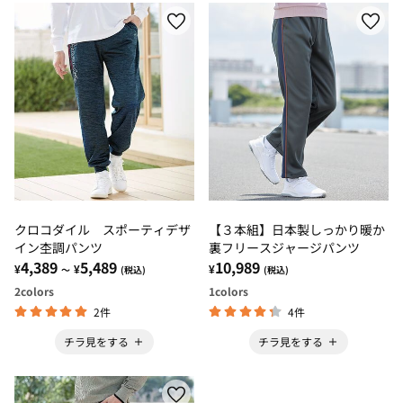
クロコダイル スポーティデザ
【３本組】日本製しっかり暖か
イン杢調パンツ
裏フリースジャージパンツ
4,389
5,489
10,989
¥
¥
¥
～
(税込)
(税込)
2
colors
1
colors
2件
4件
チラ見をする
チラ見をする