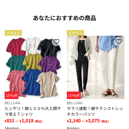
あなたにおすすめの商品
イチオシ
イチオシ
15%off
15%off
BELLUNA
BELLUNA
ヒンヤリ！綿１００％大人顔サ
サラリ速乾！綿サテンストレッ
マ見えＴシャツ
チカラーパンツ
831
1,018
2,140
3,075
¥
¥
¥
¥
～
(税込)
～
(税込)
14
colors
9
colors