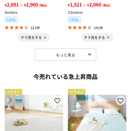
レッチ楽ちんデニム
2,691
2,960
ブブラウス
1,521
2,060
¥
¥
¥
¥
～
(税込)
～
(税込)
6
colors
13
colors
COOL
COOL
323件
345件
チラ見をする
チラ見をする
もっと見る
今売れている急上昇商品
イチオシ
イチオシ