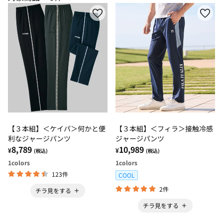
【３本組】＜ケイパ＞何かと便
【３本組】＜フィラ＞接触冷感
利なジャージパンツ
ジャージパンツ
8,789
10,989
¥
¥
(税込)
(税込)
1
colors
1
colors
123件
COOL
2件
チラ見をする
チラ見をする