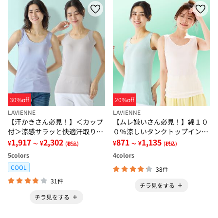
30%off
20%off
LAVIENNE
LAVIENNE
【汗かきさん必見！】＜カップ
【ムレ嫌いさん必見！】綿１０
付＞涼感サラッと快適汗取りタ
０％涼しいタンクトップインナ
ンクトップインナー＜さらりラ
1,917
2,302
ー＜さらりラボ＞
871
1,135
¥
¥
¥
¥
～
(税込)
～
(税込)
ボ＞
5
colors
4
colors
COOL
38件
31件
チラ見をする
チラ見をする