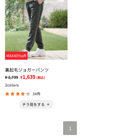
MAX40%off
裏起毛ジョガーパンツ
1,639
¥ 2,739
¥
(税込)
2
colors
34件
チラ見をする
1