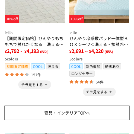
30%off
10%off
iellio
iellio
【期間限定価格】ひんやりもち
ひんやり冷感敷パッド一体型Ｂ
もちで触れたくなる 洗えるラ
ＯＸシーツ＜洗える・接触冷
グ＜低反発・滑りにくい・接触
2,792
4,193
感・抗菌防臭・時短・家事楽・
2,691
4,220
¥
¥
¥
¥
～
(税込)
～
(税込)
冷感・防ダニ・カーペット＞
ボックスシーツ・寝苦しさ対策
5
colors
5
colors
＞
期間限定価格
COOL
洗える
COOL
新色追加
動画あり
ロングセラー
152件
64件
チラ見をする
チラ見をする
寝具・インテリアTOPへ