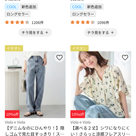
COOL
新色追加
COOL
新色追加
ロングセラー
ロングセラー
1206件
1096件
チラ見をする
チラ見をする
イチオシ
イチオシ
10%off
10%off
Viola e Viola
Viola e Viola
【デニムなのにひんやり！】隠
【選べる２丈】シワになりにく
しゴムで見た目すっきり！スト
い！さらっと涼感フレアスリー