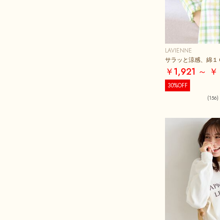
LAVIENNE
サラッと涼感、綿１
￥1,921 ～ ￥ 
30%OFF
(156)