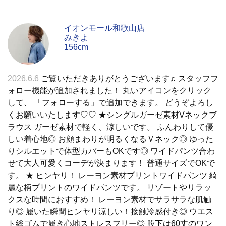
イオンモール和歌山店
みきよ
156cm
2026.6.6
ご覧いただきありがとうございます♫ スタッフフ
ォロー機能が追加されました！ 丸いアイコンをクリック
して、 「フォローする」で追加できます。 どうぞよろし
くお願いいたします♡♡ ★シングルガーゼ素材Vネックブ
ラウス ガーゼ素材で軽く、涼しいです。 ふんわりして優
しい着心地◎ お顔まわりが明るくなるＶネック◎ ゆった
りシルエットで体型カバーもOKです◎ ワイドパンツ合わ
せて大人可愛くコーデが決まります！ 普通サイズでOKで
す。 ★ ヒンヤリ！ レーヨン素材プリントワイドパンツ 綺
麗な柄プリントのワイドパンツです。 リゾートやリラッ
クスな時間におすすめ！ レーヨン素材でサラサラな肌触
り◎ 履いた瞬間ヒンヤリ涼しい！接触冷感付き◎ ウエス
ト総ゴムで履き心地ストレスフリー◎ 股下は60丈のワン