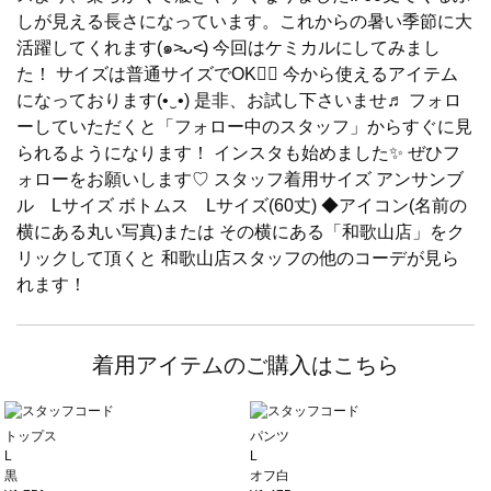
しが見える長さになっています。これからの暑い季節に大
活躍してくれます(๑˃̵ᴗ˂̵) 今回はケミカルにしてみまし
た！ サイズは普通サイズでOK🙆‍♀️ 今から使えるアイテム
になっております(•‿•) 是非、お試し下さいませ♬ フォロ
ーしていただくと「フォロー中のスタッフ」からすぐに見
られるようになります！ インスタも始めました✨ ぜひフ
ォローをお願いします♡ スタッフ着用サイズ アンサンブ
ル Lサイズ ボトムス Lサイズ(60丈) ◆アイコン(名前の
横にある丸い写真)または その横にある「和歌山店」をク
リックして頂くと 和歌山店スタッフの他のコーデが見ら
れます！
着用アイテムのご購入はこちら
トップス
パンツ
L
L
黒
オフ白