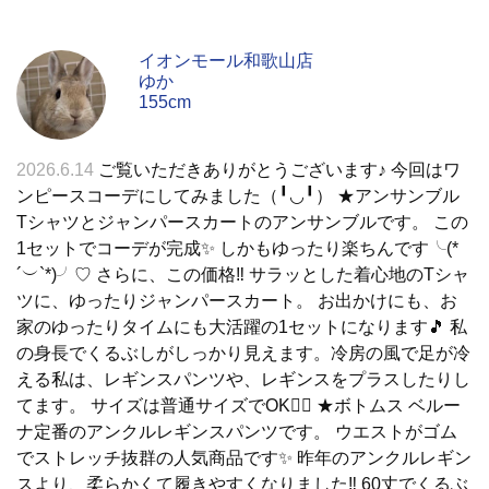
イオンモール和歌山店
ゆか
155cm
2026.6.14
ご覧いただきありがとうございます♪ 今回はワ
ンピースコーデにしてみました（╹◡╹） ★アンサンブル
Tシャツとジャンパースカートのアンサンブルです。 この
1セットでコーデが完成✨ しかもゆったり楽ちんです╰(*
´︶`*)╯♡ さらに、この価格‼️ サラッとした着心地のTシャ
ツに、ゆったりジャンパースカート。 お出かけにも、お
家のゆったりタイムにも大活躍の1セットになります🎵 私
の身長でくるぶしがしっかり見えます。冷房の風で足が冷
える私は、レギンスパンツや、レギンスをプラスしたりし
てます。 サイズは普通サイズでOK🙆‍♀️ ★ボトムス ベルー
ナ定番のアンクルレギンスパンツです。 ウエストがゴム
でストレッチ抜群の人気商品です✨ 昨年のアンクルレギン
スより、柔らかくて履きやすくなりました‼️ 60丈でくるぶ