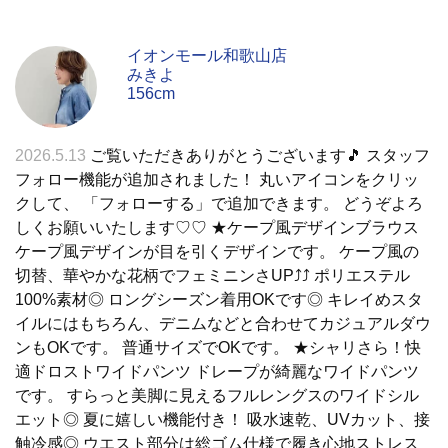
イオンモール和歌山店
みきよ
156cm
2026.5.13
ご覧いただきありがとうございます🎵 スタッフ
フォロー機能が追加されました！ 丸いアイコンをクリッ
クして、 「フォローする」で追加できます。 どうぞよろ
しくお願いいたします♡♡ ★ケープ風デザインブラウス
ケープ風デザインが目を引くデザインです。 ケープ風の
切替、華やかな花柄でフェミニンさUP⤴︎⤴ ポリエステル
100%素材◎ ロングシーズン着用OKです◎ キレイめスタ
イルにはもちろん、デニムなどと合わせてカジュアルダウ
ンもOKです。 普通サイズでOKです。 ★シャリさら！快
適ドロストワイドパンツ ドレープが綺麗なワイドパンツ
です。 すらっと美脚に見えるフルレングスのワイドシル
エット◎ 夏に嬉しい機能付き！ 吸水速乾、UVカット、接
触冷感◎ ウエスト部分は総ゴム仕様で履き心地ストレス