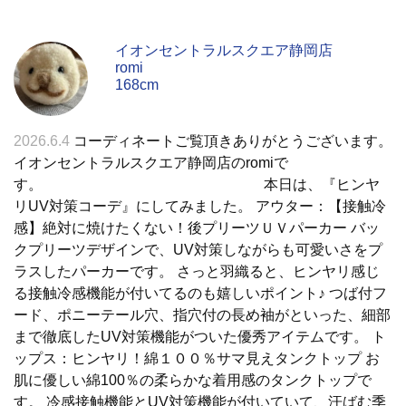
イオンセントラルスクエア静岡店
romi
168cm
2026.6.4
コーディネートご覧頂きありがとうございます。
イオンセントラルスクエア静岡店のromiで
す。 本日は、『ヒンヤ
リUV対策コーデ』にしてみました。 アウター：【接触冷
感】絶対に焼けたくない！後プリーツＵＶパーカー バッ
クプリーツデザインで、UV対策しながらも可愛いさをプ
ラスしたパーカーです。 さっと羽織ると、ヒンヤリ感じ
る接触冷感機能が付いてるのも嬉しいポイント♪ つば付フ
ード、ポニーテール穴、指穴付の長め袖がといった、細部
まで徹底したUV対策機能がついた優秀アイテムです。 ト
ップス：ヒンヤリ！綿１００％サマ見えタンクトップ お
肌に優しい綿100％の柔らかな着用感のタンクトップで
す。 冷感接触機能とUV対策機能が付いていて、汗ばむ季