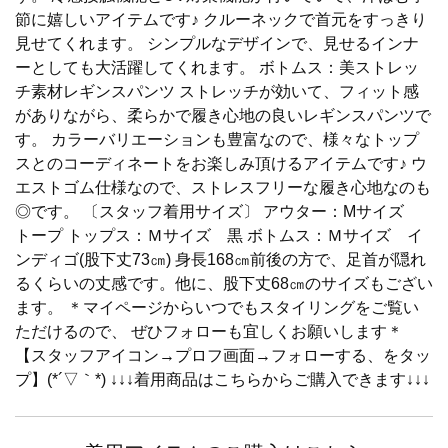
節に嬉しいアイテムです♪ クルーネックで首元をすっきり
見せてくれます。 シンプルなデザインで、見せるインナ
ーとしても大活躍してくれます。 ボトムス：美ストレッ
チ素材レギンスパンツ ストレッチが効いて、フィット感
がありながら、柔らかで履き心地の良いレギンスパンツで
す。 カラーバリエーションも豊富なので、様々なトップ
スとのコーディネートをお楽しみ頂けるアイテムです♪ ウ
エストゴム仕様なので、ストレスフリーな履き心地なのも
◎です。 〔スタッフ着用サイズ〕 アウター：Mサイズ
トープ トップス：Ｍサイズ 黒 ボトムス：Ｍサイズ イ
ンディゴ(股下丈73㎝) 身長168㎝前後の方で、足首が隠れ
るくらいの丈感です。他に、股下丈68㎝のサイズもござい
ます。 ＊マイページからいつでもスタイリングをご覧い
ただけるので、 ぜひフォローも宜しくお願いします＊
【スタッフアイコン→プロフ画面→フォローする、をタッ
プ】(*´▽｀*) ↓↓↓着用商品はこちらからご購入できます↓↓↓