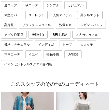
夏コーデ
秋コーデ
シンプル
カジュアル
体型カバー
ストレッチ
人気アイテム
美シルエット
高身長
リラックススタイル
洗濯ＯＫ
レギンスパンツ
アピタ静岡店
機能付き
BELLUNA
大人カジュアル
骨格：ナチュラル
インディゴ
トープ
大人女子
ママコーデ
イエベ
接触冷感
UV対策
イオンセントラルスクエア静岡店
このスタッフのその他のコーディネート