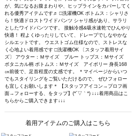
が、気になるお腹まわりや、ヒップラインをカバーしてく
れる優秀アイテムです♬ □洗濯機OK ボトムス：シャリさ
ら！快適ドロストワイドパンツ シャリ感があり、サラリ
としたワイドパンツです。 接触冷感&吸水速乾でひんやり
快適！ 程よくゆったりしていて、ドレープでしなやかな
シルエットです。 ウエストゴム仕様なので、ストレスな
く心地よい着用感です □洗濯機OK 〔スタッフ着用サイ
ズ〕 アウター：Ｍサイズ ブルー トップス：Ｍサイズ
ボタニカル柄 ボトムス：Ｍサイズ アイボリー 身長168
㎝前後で、足首程度の丈感です。 ＊マイページからいつ
でもスタイリングをご覧いただけるので、 ぜひフォロー
も宜しくお願いします＊ 【スタッフアイコン→プロフ画
面→フォローする、をタップ】(*´▽｀*) ↓↓↓着用商品はこ
ちらからご購入できます↓↓↓
着用アイテムのご購入はこちら