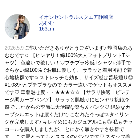
イオンセントラルスクエア静岡店
あむむ
163cm
2026.5.9
ご覧いただきありがとうございます♪ 静岡店のあ
むむです☺︎︎ 【ヒンヤリ！綿100%大人フォトプリントTシ
ャツ】 色違いで欲しい！♡プチプラ冷感Tシャツ♪ 薄手で
柔らかい綿100%でお肌に優しく、 サラッと着用可能で着
心地抜群です✩︎ ストレッチも効き、サイズ感は普段通り◎
¥1,089~とプチプラなので カラー違いでゲットもオススメ
です♡ 華奢魅せ度・・★★★☆☆ 【サラリ快適！ビンテ
ージ調カーブパンツ】 サラッと肌触りにヒンヤリ接触冷
感で これからの季節に大活躍な楽ちんパンツ♡ 絶妙なカ
ーブシルエットは履くだけで こなれた今っぽスタイリン
グが完成します♪ キレイめにもカジュアルにも◎ 私もチャ
コールを購入しましたが、 とにかく履きやすさ抜群で
す！ この夏とってもオススメのパンツです♡ スタッフ着