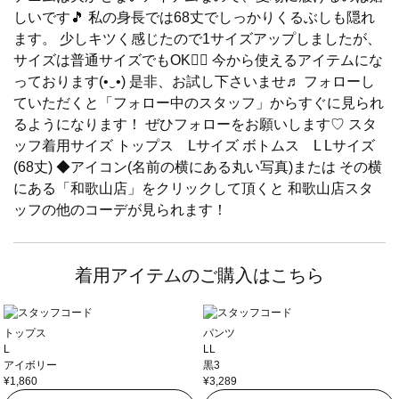
しいです🎵 私の身長では68丈でしっかりくるぶしも隠れ
ます。 少しキツく感じたので1サイズアップしましたが、
サイズは普通サイズでもOK🙆‍♀️ 今から使えるアイテムにな
っております(•‿•) 是非、お試し下さいませ♬ フォローし
ていただくと「フォロー中のスタッフ」からすぐに見られ
るようになります！ ぜひフォローをお願いします♡ スタ
ッフ着用サイズ トップス Lサイズ ボトムス L Lサイズ
(68丈) ◆アイコン(名前の横にある丸い写真)または その横
にある「和歌山店」をクリックして頂くと 和歌山店スタ
ッフの他のコーデが見られます！
着用アイテムのご購入はこちら
トップス
パンツ
L
LL
アイボリー
黒3
¥1,860
¥3,289