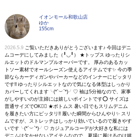
イオンモール和歌山店
ゆか
155cm
2026.5.9
ご覧いただきありがとうございます♪ 今回はデニ
ムコーデにしてみました（╹◡╹） ★トップス ゆったりシ
ルエットのドルマンプルオーバーです。 厚みのあるカッ
トソー素材でオールシーズン使えるアイテムです✨ 今の季
節ならカーディガンやパーカーなどのインナーにピッタリ
です‼️ ゆったりシルエットなので気になる体型はしっかり
カバーしてくれます╰(*´︶`*)╯♡ 袖は5分袖なので、家事
がしやすいのが主婦には嬉しいポイントです⭕️ サイズは
普通サイズでOK🙆‍♀️ ★ボトムス 暑い日でもスリムデニム
を履きたい方にピッタリ‼️ 履いた瞬間からひんやり✨ スリ
ムですが、ストレッチはしっかり効いているので履きやす
いです╰(*´︶`*)╯♡ カジュアルコーデが大好きな私には
デニムは欠かせないアイテムなので、夏場に履けるのは嬉