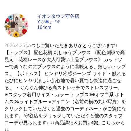
イオンタウン守谷店
Y♡✽.｡.:*☺︎
164cm
2026.4.25
いつもご覧いただきありがとうございます♪
【トップス】 配色花柄 刺しゅうブラウス 《配色刺繍で高
見え！花柄レースが大人可愛い上品ブラウス》 カットソ
ーで楽々なのにブラウスのように着映える、嬉しいトップ
ス。 【ボトムス】 ヒンヤリ冷感ジーンズ ワイド ・触れる
たびにヒンヤリ涼しい肌心地で暑い夏でも快適に過ごせ
る。 ・ぐんぐん伸びる高ストレッチでストレスフリー。
✴︎スタッフ着用サイズ・カラー トップス:M/オフ白系 ボト
ムス:S/ライトブルー ⭐︎アイコン（名前の横の丸い写真）を
クリックしていただくと過去のコーディネートがご覧にな
れます。 守谷店をクリックしていただくと他のスタッフ
コーデが見られます♪ ↓↓商品詳細＆お買い物はこちらから
↓↓