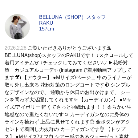
BELLUNA（SHOP）スタッフ
RAKU
157cm
2026.2.28
ご覧いただきありがとうございます🙇
BELLUNA(shop)スタッフのRAKUです！ ↓スクロールして
着用アイテム👗 ↓チェックしてみてください♡ ▶︎花粉対
策！カジュアルコーデ✨ (Instagramで着用動画アップして
ます🎥) 【アウター】 ●Mサイズ/ベージュ 中のライナーが
取り外し出来る 花粉対策のロングコートです🧥 シンプル
なデザインなので、 通勤から休日のお出かけまで、 シー
ンを問わず大活躍してくれます✨ 【カーディガン】 ●Mサ
イズ/アイボリー 軽くてさっと羽織れます！！ 柔らかい生
地感なので重たくないです☺️ カーディガンなのに身体の
ラインを拾わず 上品に見せてくれます◎ 金ボタンがアク
セントで着回し力抜群の カーディガンです👌 【トップ
ス】 ●Mサイズ/オフ白 シアー感のあるジョーゼット素材