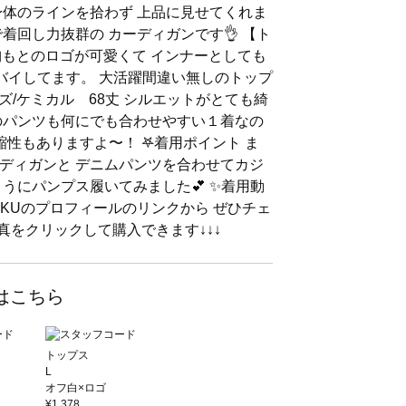
身体のラインを拾わず 上品に見せてくれま
着回し力抜群の カーディガンです👌 【ト
 胸もとのロゴが可愛くて インナーとしても
ルバイしてます。 大活躍間違い無しのトップ
イズ/ケミカル 68丈 シルエットがとても綺
このパンツも何にでも合わせやすい１着なの
縮性もありますよ〜！ 𖤐着用ポイント ま
ディガンと デニムパンツを合わせてカジ
うにパンプス履いてみました💕 ✨着用動
 RAKUのプロフィールのリンクから ぜひチェ
写真をクリックして購入できます↓↓↓
はこちら
トップス
L
オフ白×ロゴ
¥1,378