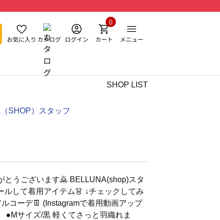
0
お気に入り
カタログ
ログイン
カート
メニュー
SHOP LIST
NA（SHOP）スタッフ
うございます🙇 BELLUNA(shop)スタ
ロールして着用アイテム👗 ↓チェックしてみ
コーデ👖 (Instagramで着用動画アップ
】 ●Mサイズ/黒 軽くてさっと羽織れま