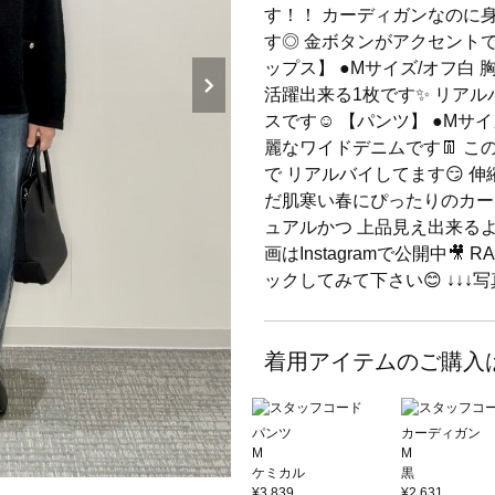
す！！ カーディガンなのに
す◎ 金ボタンがアクセントで
ップス】 ●Mサイズ/オフ白
活躍出来る1枚です✨ リア
スです☺️ 【パンツ】 ●Mサ
麗なワイドデニムです👖 
で リアルバイしてます😏 伸
だ肌寒い春にぴったりのカー
ュアルかつ 上品見え出来るよ
画はInstagramで公開中
ックしてみて下さい😊 ↓↓↓
着用アイテムのご購入
パンツ
カーディガン
M
M
ケミカル
黒
¥3,839
¥2,631