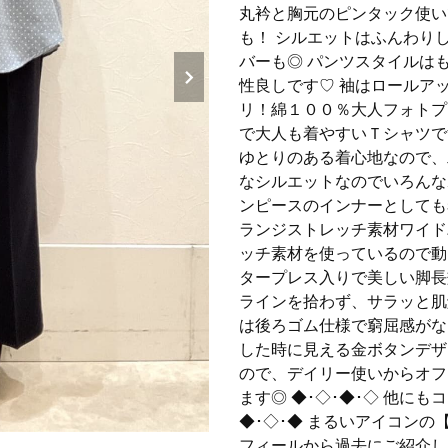
丸衿と胸元のピンタック使い
も！ シルエットはふんわり
バーも◎ パンツスタイルは
性良しです♡ 袖はロールア
リ！綿１００％大人フォトプ
で大人も着やすいＴシャツで
ゆとりのある着心地なので、
なシルエットなのでいろんな
ンピースのインナーとしても着
ランジストレッチ素材ワイド
ッチ素材を使っているので動
タープレス入りで美しい脚長
ラインを拾わず、サラッと肌
は後ろゴム仕様で窮屈感がな
した時に見える金ボタンデザ
ので、デイリー使いからオフ
ます◎ ◆･◇･◆･◇ 他に
◆･◇･◆ まるいアイコン
フィールから過去にご紹介し