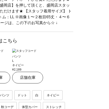
盛岡店】を押して頂くと、盛岡店スタッ
ただけます★ 【スタッフ着用サイズ】 ト
ボトム：LL ※画像１〜２枚目65丈・４〜６
のページは、この下のお写真から☆ ↓
はこちら
パンツ
L
ネイビー
¥2,189
庫
店舗在庫
パンツ
ドット
白
ネイビー
秋コーデ
体型カバー
ストレッチ