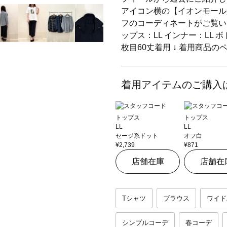
アイコン横の【イオンモール
フのコーディネートがご覧い
ップス：LL インナー：LL 
枚目60丈着用 ↓ 着用商品
着用アイテムのご購入
トップス
トップス
LL
LL
セージ系ドット
オフ白
¥2,739
¥871
店舗在庫
店舗在
Tシャツ
ブラウス
ワイド
シンプルコーデ
春コーデ