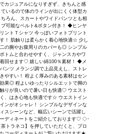
でカジュアルになりすぎず、きちんと感
しているので体のラインが出にくく体型カ
もちろん、スカートやワイドパンツとも相
ップ可能なベルト&ボタン付き！ ◆ヒンヤ
リントＴシャツ 今っぽいフォトプリント
す！ 肌触りは柔らかく着心地快適☆ 少し
二の腕やお腹周りのカバーも◎ シンプル
ボトムと合わせやすく、ジャンスカやワ
回せます♡ 嬉しい綿100％素材！ ◆メ
パンツ メランジ調で上品見えし、ストレ
きやすい！ 程よく厚みのある素材はセン
効果◎ 程よいゆったりシルエットで脚の
触りが良いので暑い日も快適♡ ウエスト
く、はき心地も快適です☆ ウエストイン
インがオシャレ！ シンプルなデザインな
ィスシーンなど、幅広いシーンで活躍し
もコーディネートをご紹介しております♡ ◇･
の【茶トラネコ】を押していただくと、プロ
たコーディネートがご覧いただけます★