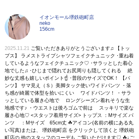
イオンモール堺鉄砲町店
neko
156cm
2025.11.21
ご覧いただきありがとうございます♫ 【トッ
プス】 ラメストライプシャツフェイクチュニック ･重ね着
しているようなフェイクチュニック♡ ･サラッとした着心
地でした♫ ･ひじまで隠れてお尻周りも隠してくれる 絶
妙な丈感も嬉しいポイント☝ ･普段のサイズでOK！ 【パ
ンツ】 サマ見え（Ｓ）美脚タック使いワイドパンツ ・落
ち感が綺麗で体型を拾いにくい ワイドパンツ！ ・サラ
ッとしている履き心地で ロングシーズン着れそうな生
地感です♪ ・ウエストは後ろゴムで前は スッキリで楽な
履き心地♡ <スタッフ着用サイズ> トップス ：Mサイズ パ
ンツ ：Mサイズ 65cm丈 ☘アイコン(名前の横にある丸
い写真)または、 堺鉄砲町店 をクリックして頂くと 堺鉄砲
町店の 他のスタッフのコーデも ご覧いただけます♡ ☘↓ご