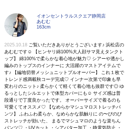
イオンセントラルスクエア静岡店
あむむ
163cm
2025.10.18
ご覧いただきありがとうございます♪ 浜松店の
あむむです☺︎︎ 【ヒンヤリ綿100%大人顔サマ見えタンクト
ップ】 綿100%で柔らかな着心地が魅力♡ シアーや透かし
編みのトップスのインナーに 大活躍のマストアイテムで
す♪ 【編地切替メッシュニットプルオーバー】 これ１枚で
トレンド感満載秋コーデ完成♡ インナー次第で印象も早
変わりのニット♪ 柔らかくて軽くて着心地も抜群です◎ ゆ
るっとしたシルエットで体型カバーにも☺︎︎ サイズ感は普
段通りで丁度良かったです。 オーバーサイズで着るのも
可愛くてオススメ♡ 【なめらかマシュマロストレッチパ
ンツ】 ふわふわ柔らか、なめらかな肌触りに の〜びのび
ストレッチが効いた、 まるでマシュマロのような楽ちん
パンツ♡ ・UVカット ・シアバター加工 ・静電気防止 ・