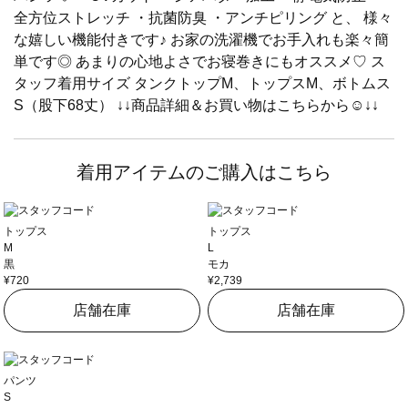
全方位ストレッチ ・抗菌防臭 ・アンチピリング と、 様々
な嬉しい機能付きです♪ お家の洗濯機でお手入れも楽々簡
単です◎ あまりの心地よさでお寝巻きにもオススメ♡ ス
タッフ着用サイズ タンクトップM、トップスM、ボトムス
S（股下68丈） ↓↓商品詳細＆お買い物はこちらから☺︎︎↓↓
着用アイテムのご購入はこちら
トップス
トップス
M
L
黒
モカ
¥720
¥2,739
店舗在庫
店舗在庫
パンツ
S