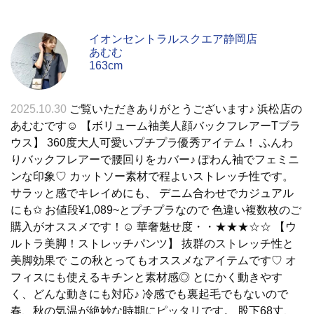
イオンセントラルスクエア静岡店
あむむ
163cm
2025.10.30
ご覧いただきありがとうございます♪ 浜松店の
あむむです☺︎︎ 【ボリューム袖美人顔バックフレアーTブラ
ウス】 360度大人可愛いプチプラ優秀アイテム！ ふんわ
りバックフレアーで腰回りをカバー♪ ぽわん袖でフェミニ
ンな印象♡ カットソー素材で程よいストレッチ性です。
サラッと感でキレイめにも、 デニム合わせでカジュアル
にも✩︎ お値段¥1,089~とプチプラなので 色違い複数枚のご
購入がオススメです！☺︎︎ 華奢魅せ度・・★★★☆☆ 【ウ
ルトラ美脚！ストレッチパンツ】 抜群のストレッチ性と
美脚効果で この秋とってもオススメなアイテムです♡ オ
フィスにも使えるキチンと素材感◎ とにかく動きやす
く、どんな動きにも対応♪ 冷感でも裏起毛でもないので
春、秋の気温が絶妙な時期にピッタリです。 股下68丈、