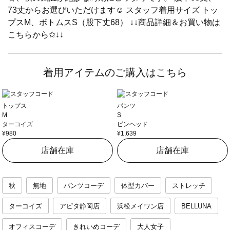
73丈からお選びいただけます☺︎︎ スタッフ着用サイズ トッ
プスM、ボトムスS（股下丈68） ↓↓商品詳細＆お買い物は
こちらから✩︎↓↓
着用アイテムのご購入はこちら
トップス
パンツ
M
S
ターコイズ
ピンヘッド
¥980
¥1,639
店舗在庫
店舗在庫
秋
無地
パンツコーデ
体型カバー
ストレッチ
ターコイズ
アピタ静岡店
浜松メイワン店
BELLUNA
オフィスコーデ
きれいめコーデ
大人女子