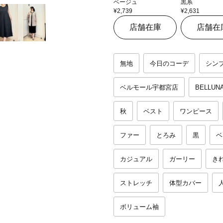
ベージュ
黒系
¥2,739
¥2,631
店舗在庫
店舗在
無地
今日のコーデ
シン
ベルモール宇都宮店
BELLUN
秋
ベスト
ワンピース
ファー
とろみ
黒
ベ
カジュアル
ガーリー
き
ストレッチ
体型カバー
ボリューム袖