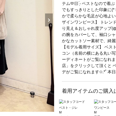
テム🫶🏻 ̖́-‬ ベストな
でもすっきりとした印象に(* 
かで柔らかな毛足が心地よい
ザインワンピース】 トレン
り見え＆おしゃれ度アップ(◍
の腕をカバーして、袖口シャ
かなカットソー素材で、綺麗見
【モデル着用サイズ】 ベスト
コン（名前の横にある丸い写
ーディネートがご覧になれま
店」をクリックして頂くと 
デがご覧になれます✩.*˚ 本
着用アイテムのご購入
ベスト・ジレ
ワンピース
M
M