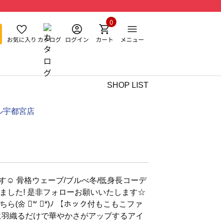
0
お気に入り
カタログ
ログイン
カート
メニュー
SHOP LIST
ル宇都宮店
す☺︎ 骨格ウェーブ/ブルべ冬/低身長コーデ
ました! 是非フォローお願いいたします☆
(🌼 ॑꒳ ॑*)ﾉ 【ホック付もこもこファ
に羽織るだけで華やかさがアップするアイ