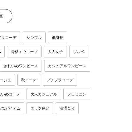
庫
プルコーデ
シンプル
低身長
A
骨格：ウエーブ
大人女子
ブルベ
きれいめワンピース
カジュアルワンピース
ージュ
秋コーデ
プチプラコーデ
れいめコーデ
大人カジュアル
フェミニン
人気アイテム
タック使い
洗濯ＯＫ