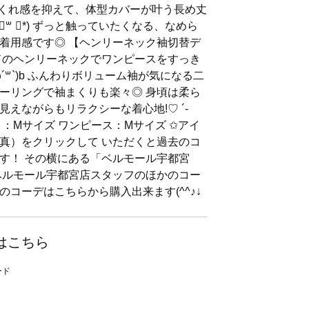
ので着ぶくれ感を抑えて、体型カバーが叶う長め丈
॑꒳ ॑*) ずっと触っていたくなる、なめら
着用感です◎ 【ヘンリーネック袖切替デ
ドのヘンリーネックでワンピースをすっき
´꒳`)b ふんわりボリューム袖が気になる二
ーリングで袖まくりも楽々◎ 身頃は柔ら
えながらもリラクシーな着心地!♡ ´‐
：Mサイズ ワンピース：Mサイズ ✩アイ
真）をクリックして いただくと過去のコ
す！ その横にある「ベルモール宇都宮
ベルモール宇都宮店スタッフのほかのコー
日のコーデはこちらから購入出来ます(^^♪↓
はこちら