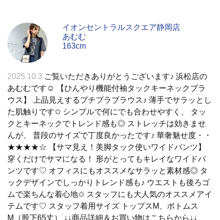
イオンセントラルスクエア静岡店
あむむ
163cm
2025.10.3
ご覧いただきありがとうございます♪ 浜松店の
あむむです☺︎︎ 【ひんやり機能付袖タックキーネックブラ
ウス】 上品見えするプチプラブラウス♪ 薄手でサラッとし
た肌触りです✩︎ シンプルで何にでも合わせやすく、 タッ
クとキーネックでトレンド感も◎ ストレッチは効きませ
んが、 普段のサイズで丁度良かったです♪ 華奢魅せ度・・
★★★★☆ 【サマ見え！美脚タック使いワイドパンツ】
穿くだけでサマになる！ 形がとってもキレイなワイドパ
ンツです♡ オフィスにもオススメなサラッと素材感◎ タ
ックデザインでしっかりトレンド感も♪ ウエストも後ろゴ
ムで楽ちんな着心地✩︎ スタッフにも大人気のオススメアイ
テムです♡ スタッフ着用サイズ トップスM、ボトムス
M（股下65丈） ↓↓商品詳細＆お買い物はこちらから↓↓