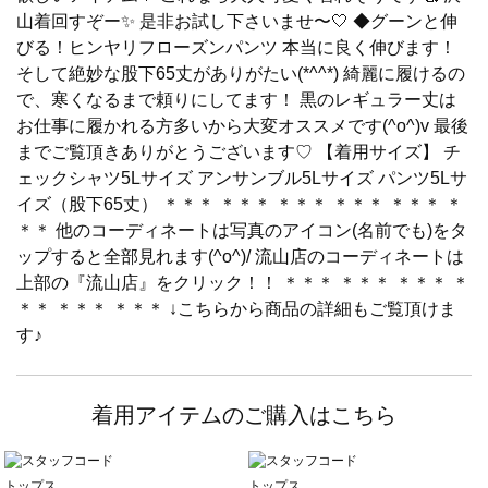
山着回すぞー✨ 是非お試し下さいませ〜🤍 ◆グーンと伸
びる！ヒンヤリフローズンパンツ 本当に良く伸びます！
そして絶妙な股下65丈がありがたい(*^^*) 綺麗に履けるの
で、寒くなるまで頼りにしてます！ 黒のレギュラー丈は
お仕事に履かれる方多いから大変オススメです(^o^)v 最後
までご覧頂きありがとうございます♡ 【着用サイズ】 チ
ェックシャツ5Lサイズ アンサンブル5Lサイズ パンツ5Lサ
イズ（股下65丈） ＊＊＊ ＊＊＊ ＊＊＊ ＊＊＊ ＊＊＊ ＊
＊＊ 他のコーディネートは写真のアイコン(名前でも)をタ
ップすると全部見れます(^o^)/ 流山店のコーディネートは
上部の『流山店』をクリック！！ ＊＊＊ ＊＊＊ ＊＊＊ ＊
＊＊ ＊＊＊ ＊＊＊ ↓こちらから商品の詳細もご覧頂けま
す♪
着用アイテムのご購入はこちら
トップス
トップス