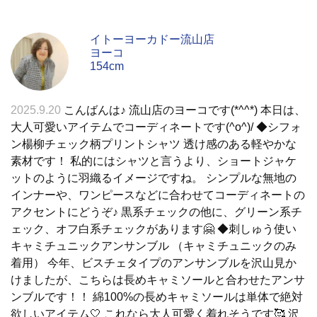
イトーヨーカドー流山店
ヨーコ
154cm
2025.9.20
こんばんは♪ 流山店のヨーコです(*^^*) 本日は、
大人可愛いアイテムでコーディネートです(^o^)/ ◆シフォ
ン楊柳チェック柄プリントシャツ 透け感のある軽やかな
素材です！ 私的にはシャツと言うより、ショートジャケ
ットのように羽織るイメージですね。 シンプルな無地の
インナーや、ワンピースなどに合わせてコーディネートの
アクセントにどうぞ♪ 黒系チェックの他に、グリーン系チ
ェック、オフ白系チェックがあります🤗 ◆刺しゅう使い
キャミチュニックアンサンブル （キャミチュニックのみ
着用） 今年、ビスチェタイプのアンサンブルを沢山見か
けましたが、こちらは長めキャミソールと合わせたアンサ
ンブルです！！ 綿100%の長めキャミソールは単体で絶対
欲しいアイテム🤍 これなら大人可愛く着れそうです🥰 沢