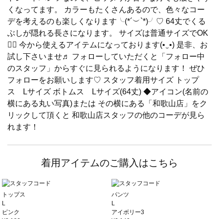
くなってます。 カラーもたくさんあるので、色々なコー
デを考えるのも楽しくなります╰(*´︶`*)╯♡ 64丈でくる
ぶしが隠れる長さになります。 サイズは普通サイズでOK
🙆‍♀️ 今から使えるアイテムになっております(•‿•) 是非、お
試し下さいませ♬ フォローしていただくと「フォロー中
のスタッフ」からすぐに見られるようになります！ ぜひ
フォローをお願いします♡ スタッフ着用サイズ トップ
ス Lサイズ ボトムス Lサイズ(64丈) ◆アイコン(名前の
横にある丸い写真)または その横にある「和歌山店」をク
リックして頂くと 和歌山店スタッフの他のコーデが見ら
れます！
着用アイテムのご購入はこちら
トップス
パンツ
L
L
ピンク
アイボリー3