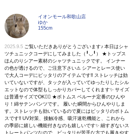
イオンモール和歌山店
ゆか
155cm
2025.9.5
ご覧いただきありがとうございます♪ 本日はシャ
ツチュニックコーデにしてみました（╹◡╹） ★トップス
ほんのりシアー素材のシャツチュニックです。 インナー
の色が透けるので、ご注意下さい⚠️ シアーとレース使い
で大人コーデにピッタリのアイテムです‼️ ストレッチは効
いていないですが、タックが入っていてゆったりしたシル
エットなので体型もしっかりカバーしてくれます✨ サイズ
は普通サイズでOK🙆‍♀️ ★ボトムス ベルーナ定番のひんや
り！綿サテンパンツです。 履いた瞬間からひんやりしま
す。ストレッチも効いているので夏にはピッタリのボトム
スです‼️ UV対策、接触冷感、吸汗速乾機能と、これから
の季節に嬉しい機能付きなのも嬉しいです✨ 細すぎないス
トレートパンツなので、ピッタリが苦手な方でも履きやす