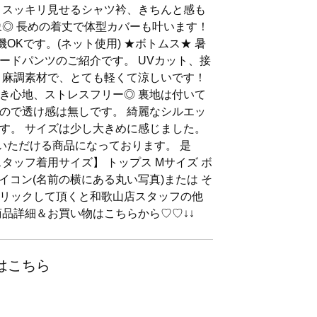
 スッキリ見せるシャツ衿、きちんと感も
象◎ 長めの着丈で体型カバーも叶います！
OKです。(ネット使用) ★ボトムス★ 暑
ードパンツのご紹介です。 UVカット、接
 麻調素材で、とても軽くて涼しいです！
き心地、ストレスフリー◎ 裏地は付いて
ので透け感は無しです。 綺麗なシルエッ
す。 サイズは少し大きめに感じました。
ていただける商品になっております。 是
タッフ着用サイズ】 トップス Mサイズ ボ
アイコン(名前の横にある丸い写真)または そ
リックして頂くと和歌山店スタッフの他
商品詳細＆お買い物はこちらから♡♡↓↓
はこちら