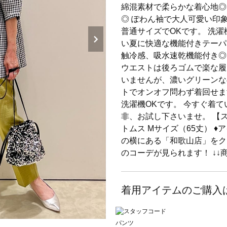
綿混素材で柔らかな着心地◎
◎ ぽわん袖で大人可愛い印
普通サイズでOKです。 洗濯機
い夏に快適な機能付きテーパ
触冷感、吸水速乾機能付き◎
ウエストは後ろゴムで楽な履
いませんが、濃いグリーンな
トでオンオフ問わず着回せま
洗濯機OKです。 今すぐ着
非、お試し下さいませ。 【ス
トムス Mサイズ（65丈） ♦
の横にある「和歌山店」をク
のコーデが見られます！ ↓↓
着用アイテムのご購入
パンツ