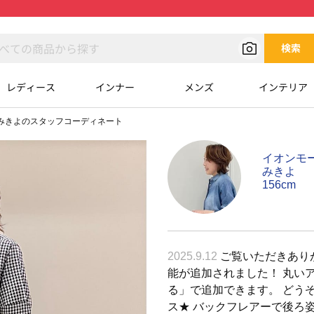
検索
レディース
インナー
メンズ
インテリア
みきよのスタッフコーディネート
イオンモ
みきよ
156cm
2025.9.12
ご覧いただきありが
能が追加されました！ 丸い
る」で追加できます。 どう
ス★ バックフレアーで後ろ