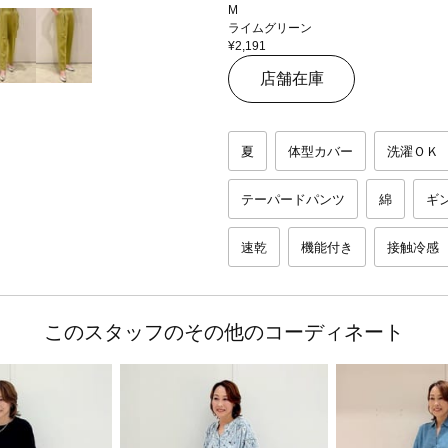
M
ライムグリーン
¥2,191
店舗在庫
夏
体型カバー
洗濯ＯＫ
テーパードパンツ
綿
ギ
速乾
機能付き
接触冷感
このスタッフのその他のコーディネート