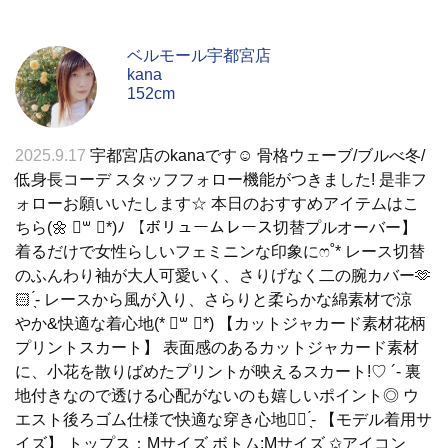
ベルモール宇都宮店
kana
152cm
2025.9.17
宇都宮店のkanaです☺︎ 骨格ウェーブ/ブルべ冬/
低身長コーデ スタッフフォロー機能がつきました! 是非フ
ォローお願いいたします☆ 本日のおすすめアイテムはこ
ちら(🌼 ॑꒳ ॑*)ﾉ 【ボリュームレース切替プルオーバー】
着るだけで女性らしいフェミニンな印象にෆ˚* レース切替
のふんわり袖が大人可愛いく、さりげなく二の腕カバー🫶
🏻 ̖́-‬ レースから風が入り、さらりと柔らかな綿素材で涼
やか&快適な着心地(* ॑꒳ ॑*) 【カットジャカード素材花柄
プリントスカート】 表面感のあるカットジャカード素材
に、小花を散りばめたプリントが映えるスカート!♡ ´‐ 裏
地付きなので透ける心配がないのも嬉しいポイント◎ ウ
エスト後ろゴム仕様で快適な穿き心地👍🏻 ̖́- 【モデル着用サ
イズ】 トップス：Mサイズ ボトム:Mサイズ ✩アイコン