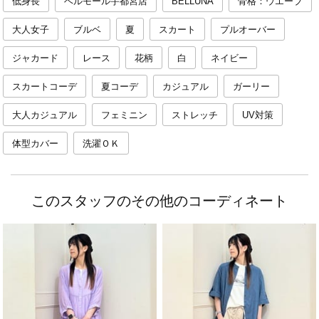
低身長
ベルモール宇都宮店
BELLUNA
骨格：ウエーブ
大人女子
ブルベ
夏
スカート
プルオーバー
ジャカード
レース
花柄
白
ネイビー
スカートコーデ
夏コーデ
カジュアル
ガーリー
大人カジュアル
フェミニン
ストレッチ
UV対策
体型カバー
洗濯ＯＫ
このスタッフのその他のコーディネート