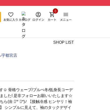
0
お気に入り
カタログ
ログイン
カート
メニュー
SHOP LIST
ル宇都宮店
す☺︎ 骨格ウェーブ/ブルべ冬/低身長コーデ
ました! 是非フォローお願いいたします☆
🌼 ॑꒳ ॑*)ﾉ 【接触冷感 ヒンヤリ！袖
】 シンプルに見えて、袖のタックデザイ