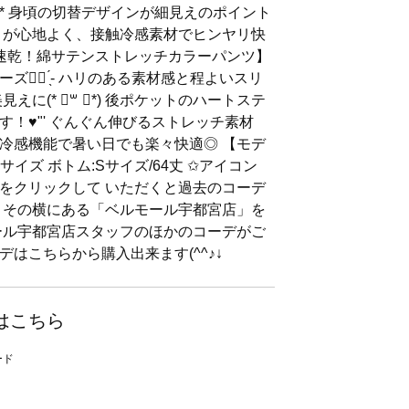
* 身頃の切替デザインが細見えのポイント
りが心地よく、接触冷感素材でヒンヤリ快
サラリ速乾！綿サテンストレッチカラーパンツ】
👍🏻 ̖́- ハリのある素材感と程よいスリ
えに(* ॑꒳ ॑*) 後ポケットのハートステ
！♥"' ぐんぐん伸びるストレッチ素材
冷感機能で暑い日でも楽々快適◎ 【モデ
イズ ボトム:Sサイズ/64丈 ✩アイコン
をクリックして いただくと過去のコーデ
 その横にある「ベルモール宇都宮店」を
ール宇都宮店スタッフのほかのコーデがご
ーデはこちらから購入出来ます(^^♪↓
はこちら