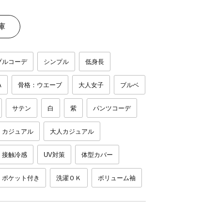
庫
プルコーデ
シンプル
低身長
A
骨格：ウエーブ
大人女子
ブルベ
サテン
白
紫
パンツコーデ
カジュアル
大人カジュアル
接触冷感
UV対策
体型カバー
ポケット付き
洗濯ＯＫ
ボリューム袖