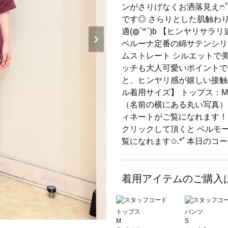
ンがさりげなくお洒落見えෆ˚
です◎ さらりとした肌触わ
適(◍´꒳`)b 【ヒンヤリ
ベルーナ定番の綿サテンシリーズ
ムストレート シルエットで美見
ッチも大人可愛いポイントです
と、ヒンヤリ感が嬉しい接触
ル着用サイズ】 トップス：Mサ
（名前の横にある丸い写真）
ィネートがご覧になれます！
クリックして頂くと ベルモ
覧になれます✩.*˚ 本日のコ
着用アイテムのご購入
トップス
パンツ
M
S