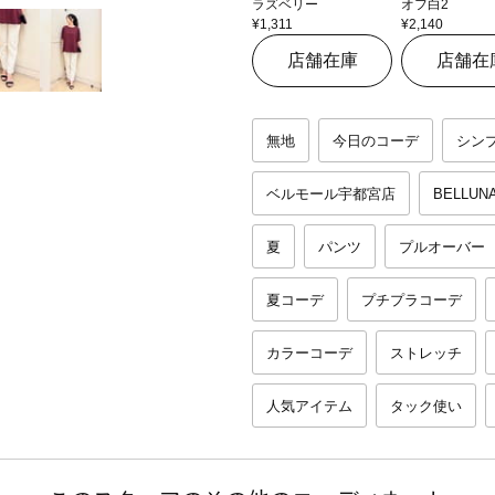
ラズベリー
オフ白2
¥1,311
¥2,140
店舗在庫
店舗在
無地
今日のコーデ
シン
ベルモール宇都宮店
BELLUN
夏
パンツ
プルオーバー
夏コーデ
プチプラコーデ
カラーコーデ
ストレッチ
人気アイテム
タック使い