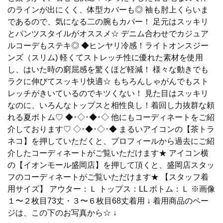
のラインが出にくく、体型カバーも◎ 袖も肘上くらいま
であるので、気になる二の腕もカバー！ 足元はスッキリ
とパンツスタイルがオススメ☆ デニム合わせでカジュア
ルコーデもステキ◎ ◆ヒンヤリ冷感！ライトオンスジー
ンズ（スリム) 軽くてストレッチ性に優れた素材を使用
し、はいた時の窮屈感を驚くほど軽減！ 様々な動きでも
ラクに伸びてスッキリ快適☆ もちろんしゃがんでもスト
レッチがきいているのでキツくない！ 見た目はスッキリ
なのに、いろんなトップスと相性良し！着回し力抜群な頼
れる夏ボトム♡ ◆･◇･◆･◇ 他にもコーディネートをご紹
介しております♡ ◇･◆･◇･◆ まるいアイコンの【茶トラ
ネコ】を押していただくと、プロフィールから過去にご紹
介したコーディネートがご覧いただけます★ アイコン横
の【イオンモール盛岡店】を押して頂くと、盛岡店スタッ
フのコーディネートがご覧いただけます★ 【スタッフ着
用サイズ】 アウター：Ｌ トップス：LL ボトム：Ｌ ※画像
１〜２枚目73丈・３〜６枚目68丈着用 ↓ 着用商品のペー
ジは、この下のお写真から☆ ↓