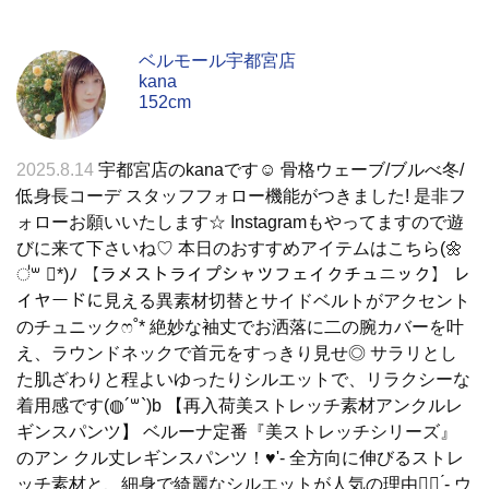
ベルモール宇都宮店
kana
152cm
2025.8.14
宇都宮店のkanaです☺︎ 骨格ウェーブ/ブルべ冬/
低身長コーデ スタッフフォロー機能がつきました! 是非フ
ォローお願いいたします☆ Instagramもやってますので遊
びに来て下さいね♡ 本日のおすすめアイテムはこちら(🌼
॑꒳ ॑*)ﾉ 【ラメストライプシャツフェイクチュニック】 レ
イヤードに見える異素材切替とサイドベルトがアクセント
のチュニックෆ˚* 絶妙な袖丈でお洒落に二の腕カバーを叶
え、ラウンドネックで首元をすっきり見せ◎ サラリとし
た肌ざわりと程よいゆったりシルエットで、リラクシーな
着用感です(◍´꒳`)b 【再入荷美ストレッチ素材アンクルレ
ギンスパンツ】 ベルーナ定番『美ストレッチシリーズ』
のアン クル丈レギンスパンツ！♥'- 全方向に伸びるストレ
ッチ素材と、細身で綺麗なシルエットが人気の理由👍🏻 ̖́- ウ