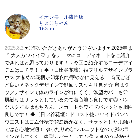
イオンモール盛岡店
ちょこちゃん！
162cm
2025.8.2
♥︎ご覧いただきありがとうございます♥︎ 2025年は
『 大人カワイイ♡ 』をテーマにコーディネートをご紹介
できればと思っております！ ↓ 今回ご紹介するコーデアイ
テムはコチラ！ ↓ ◆〈日比谷花壇〉袖フリルデザインブラ
ウス 大きめの花柄が印象的で華やかに見える！ 首元はほ
ど良いＶネックデザインで顔回りスッキリ見え☆ 肩はタ
ックデザインで体のラインが出にくく、体型カバーも♡
肌触りはサラッとしているので着心地も良しです◎ パン
ツスタイルはもちろん、スカートやワイドパンツとも相性
良しです！ ◆〈日比谷花壇〉ドロスト使いワイドパンツ
ウエストはゴム仕様で窮屈感がなく、サラッとした肌触り
ではき心地快適！ ゆったりめなシルエットなので脚のラ
インが出にくく、体型カバーとしても◎ 大きめな花柄が