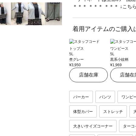
＊＊＊ ＊＊＊ ＊＊＊ ↓こ
着用アイテムのご購入
トップス
ワンピース
5L
5L
杢グレー
黒系小紋柄
¥3,950
¥1,969
店舗在庫
店舗在
パーカー
パンツ
ワンピ
体型カバー
ストレッチ
大きいサイズコーナー
ターコ