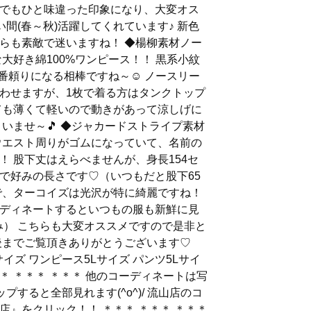
でもひと味違った印象になり、大変オス
長い間(春～秋)活躍してくれています♪ 新色
らも素敵で迷いますね！ ◆楊柳素材ノー
な大好き綿100%ワンピース！！ 黒系小紋
1番頼りになる相棒ですね～☺️ ノースリー
わせますが、1枚で着る方はタンクトップ
ても薄くて軽いので動きがあって涼しげに
いませ～🎵 ◆ジャカードストライプ素材
とウエスト周りがゴムになっていて、名前の
！ 股下丈はえらべませんが、身長154セ
で好みの長さです♡（いつもだと股下65
で、ターコイズは光沢が特に綺麗ですね！
ディネートするといつもの服も新鮮に見
み） こちらも大変オススメですので是非と
最後までご覧頂きありがとうございます♡
イズ ワンピース5Lサイズ パンツ5Lサイ
＊＊ ＊＊＊ ＊＊＊ 他のコーディネートは写
プすると全部見れます(^o^)/ 流山店のコ
店』をクリック！！ ＊＊＊ ＊＊＊ ＊＊＊