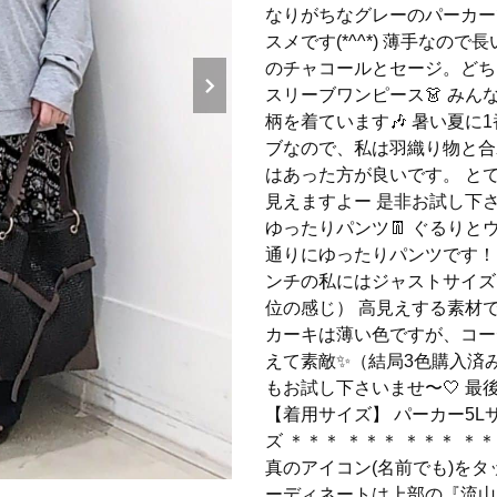
なりがちなグレーのパーカー
スメです(*^^*) 薄手なので
のチャコールとセージ。どち
スリーブワンピース👗 みん
柄を着ています🎶 暑い夏に
ブなので、私は羽織り物と合
はあった方が良いです。 と
見えますよー 是非お試し下さ
ゆったりパンツ👖 ぐるり
通りにゆったりパンツです！
ンチの私にはジャストサイズ
位の感じ） 高見えする素材
カーキは薄い色ですが、コー
えて素敵✨（結局3色購入済
もお試し下さいませ〜🤍 
【着用サイズ】 パーカー5Lサ
ズ ＊＊＊ ＊＊＊ ＊＊＊ ＊
真のアイコン(名前でも)をタッ
ーディネートは上部の『流山