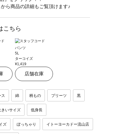
ちらから商品の詳細もご覧頂けます♪
はこちら
パンツ
5L
ターコイズ
¥1,419
庫
店舗在庫
ース
綿
柄もの
プリーツ
黒
大きいサイズ
低身長
イズ
ぽっちゃり
イトーヨーカドー流山店