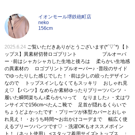
イオンモール堺鉄砲町店
neko
156cm
2025.6.24
ご覧いただきありがとうございます(*´▽`*) 【ト
ップス】異素材切替ロゴプリント プルオーバ
ー ･前はシャカシャカした生地と後ろは 柔らかい生地感
の異素材の ロゴプリントプルオーバー♪ ･普段のサイド
でゆったりした感じでした！ ･前は少しの絞ったデザイン
なので トップスインしなくてもスッキリ おしゃれ見
え♡ 【パンツ】なめらか素材ゆったりプリーツパンツ ・
履いた瞬間楽ちん♪柔らかい♪って なりました♪ ・丈はワ
ンサイズで156cmぺたんこ靴で 足首が隠れるくらいで
ちょうどよかったです ・プリーツが体型カバーとおしゃ
れ見え！ ・おうち時間〜お出かけコーデまで 幅広く使
えるプリーツパンツです♡ ・洗濯OKもオススメポイン
ト！（ネット使用） <スタッフ着用サイズ> トップス ：