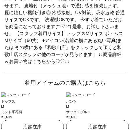
せます。 裏地付（メッシュ地）で透け感を軽減します。
夏に嬉しい機能付き◎ 冷感接触、UV対策、吸水速乾 普通
サイズでOKです。 洗濯機OKです。 今すぐ着ていただけ
る商品になっております(*^▽^*) 是非、お試し下さいま
せ。 【スタッフ着用サイズ】 トップスMサイズ ボトムス
Mサイズ（60丈） ♦アイコン(名前の横にある丸い写真)ま
たは その横にある「和歌山店」をクリックして頂くと和
歌山店スタッフの他のコーデが見られます！ ↓↓商品詳細
＆お買い物はこちらから♡♡↓↓
着用アイテムのご購入はこちら
トップス
パンツ
M
M
ミント系花柄
サックスブルー
¥1,639
¥2,631
店舗在庫
店舗在庫