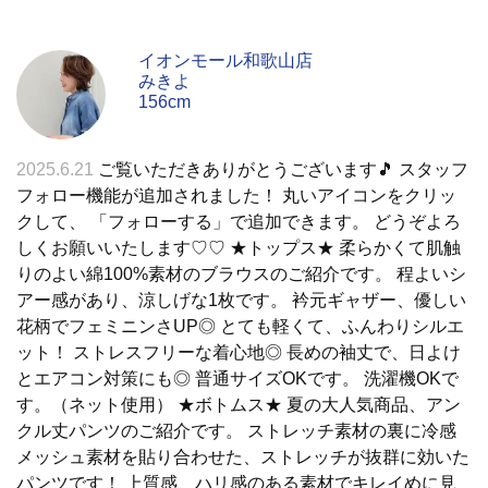
イオンモール和歌山店
みきよ
156cm
2025.6.21
ご覧いただきありがとうございます🎵 スタッフ
フォロー機能が追加されました！ 丸いアイコンをクリッ
クして、 「フォローする」で追加できます。 どうぞよろ
しくお願いいたします♡♡ ★トップス★ 柔らかくて肌触
りのよい綿100%素材のブラウスのご紹介です。 程よいシ
アー感があり、涼しげな1枚です。 衿元ギャザー、優しい
花柄でフェミニンさUP◎ とても軽くて、ふんわりシルエ
ット！ ストレスフリーな着心地◎ 長めの袖丈で、日よけ
とエアコン対策にも◎ 普通サイズOKです。 洗濯機OKで
す。（ネット使用） ★ボトムス★ 夏の大人気商品、アン
クル丈パンツのご紹介です。 ストレッチ素材の裏に冷感
メッシュ素材を貼り合わせた、ストレッチが抜群に効いた
パンツです！ 上質感、ハリ感のある素材でキレイめに見